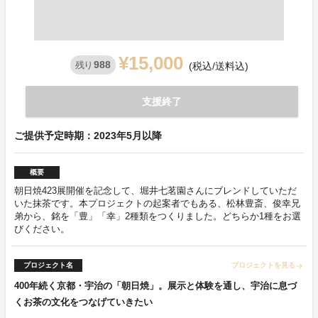
¥15,000
988
残り
(税込/送料込)
支援終了
ご提供予定時期：2023年5月以降
概要
朝日焼423展開催を記念して、堀井七茗園さんにブレンドしていただ
いた抹茶です。本プロジェクトの起案者でもある、松林豊斎、俊幸兄
弟から、銘を「豊」「幸」2種類をつくりました。どちらか1種をお選
びください。
プロジェクト名
プロジェクトを見る
arrow_forward
400年続く京都・宇治の「朝日焼」。展示と体験を通し、宇治に息づ
くお茶の文化をつなげていきたい