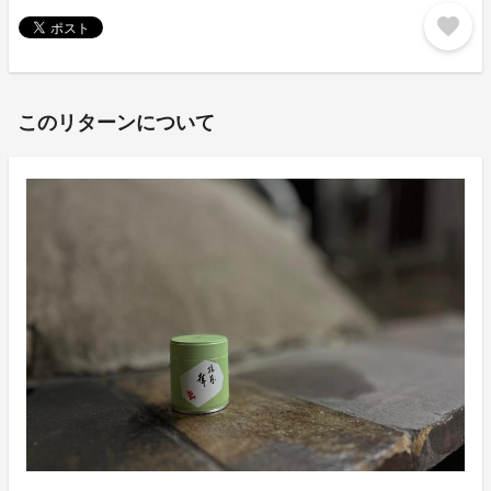
favorite
このリターンについて