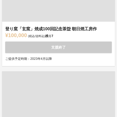
登り窯「玄窯」焼成100回記念茶盌 朝日焼工房作
¥100,000
残り
7
(税込/送料込)
支援終了
ご提供予定時期：2023年4月以降