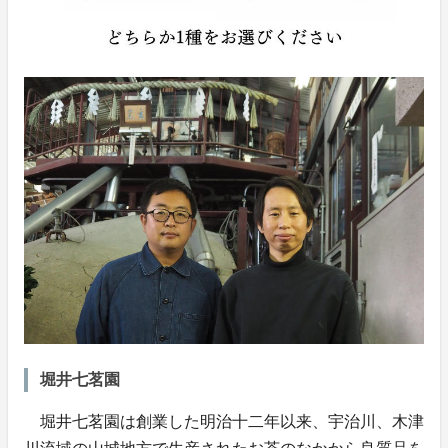
堀井七茗園
堀井七茗園は創業した明治十二年以来、宇治川、木津