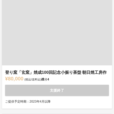
登り窯「玄窯」焼成100回記念小振り茶盌 朝日焼工房作
¥80,000
残り
4
(税込/送料込)
支援終了
ご提供予定時期：2023年4月以降