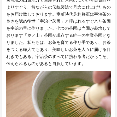
川流域の山城地方で生産されたお茶のなかから良質品を
よりすぐり、昔ながらの伝統製法で丹念に仕上げたもの
をお届け致しております。室町時代足利将軍は宇治茶の
良さを認め後世「宇治七茗園」と呼ばれるすぐれた茶園
を宇治の里に作りました。七つの茶園は当園が栽培して
おります「奥ノ山」茶園が現存する唯一の生業茶園とな
りました。私たちは、お茶を育てる作り手であり、お茶
をつくる職人でもあり、美味しいお茶を人々に届ける目
利きでもある。宇治茶のすべてに携わる者だからこそ、
伝えられるものがあると自負しています。