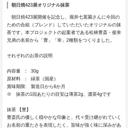
朝日焼423展オリジナル抹茶
朝日焼423展開催を記念し、堀井七茗園さんに今回の
ための合組（ブレンド）していただいたオリジナルの抹
茶です。本プロジェクトの起案者である松林豊斎・俊幸
兄弟の名前から「豊」「幸」2種類をつくりました。
それぞれのお茶の説明
内容量 : 30g
原材料 : 緑茶（国産）
賞味期限ː 製造日から6か月
※ 抹茶の1回あたりの目安は薄茶2g、濃茶4gです
抹茶 【豊】
豊斎氏の優しく穏やかな印象と、代々受け継がれていく
お名前の重たさを表現したく、旨味が強く味に深みがあ