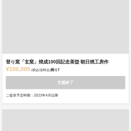
登り窯「玄窯」焼成100回記念茶盌 朝日焼工房作
¥100,000
残り
7
(税込/送料込)
支援終了
ご提供予定時期：2023年4月以降