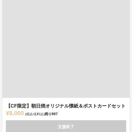
【CF限定】朝日焼オリジナル懐紙＆ポストカードセット
¥8,000
残り
997
(税込/送料込)
支援終了