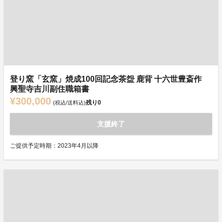
登り窯「玄窯」焼成100回記念茶盌 鹿背 十六世豊斎作
興聖寺吉川副住職箱書
¥300,000
残り
0
(税込/送料込)
支援終了
ご提供予定時期：2023年4月以降