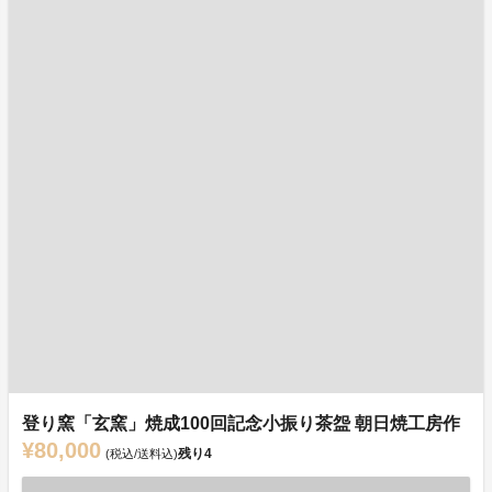
登り窯「玄窯」焼成100回記念小振り茶盌 朝日焼工房作
¥80,000
残り
4
(税込/送料込)