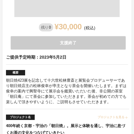
¥30,000
0
残り
(税込)
支援終了
ご提供予定時期：2023年5月2日
概要
朝日焼423展を記念して十六世松林豊斎と展覧会プロデューサーであ
り朝日焼店主の松林俊幸が亭主となり茶会を開催いたします。まずは
俊幸の案内で興聖寺にて展示会を鑑賞いただいた後、非公開の茶室
「朝日庵」にて茶会に参加していただきます。茶会が初めての方でも
楽しんで頂きやすいように、ご説明もさせていただきます。
プロジェクト名
プロジェクトを見る
arrow_forward
400年続く京都・宇治の「朝日焼」。展示と体験を通し、宇治に息づ
くお茶の文化をつなげていきたい