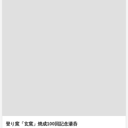
登り窯「玄窯」焼成100回記念湯呑