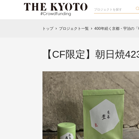
トップ
プロジェクト一覧
400年続く京都・宇治の
chevron_right
chevron_right
【CF限定】朝日焼4