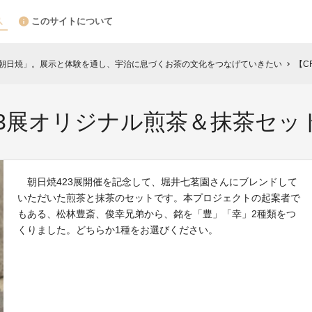
このサイトについて
「朝日焼」。展示と体験を通し、宇治に息づくお茶の文化をつなげていきたい
【C
chevron_right
23展オリジナル煎茶＆抹茶セッ
朝日焼423展開催を記念して、堀井七茗園さんにブレンドして
いただいた煎茶と抹茶のセットです。本プロジェクトの起案者で
もある、松林豊斎、俊幸兄弟から、銘を「豊」「幸」2種類をつ
くりました。どちらか1種をお選びください。