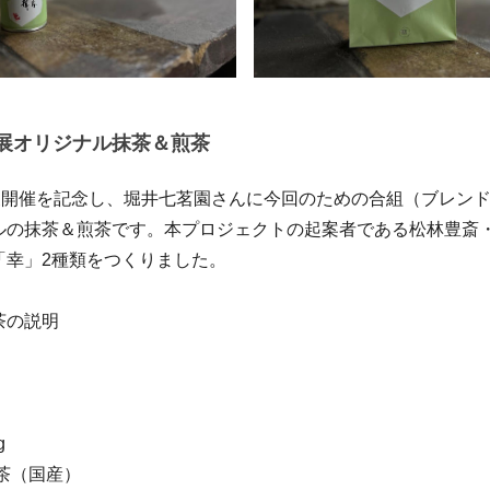
3展オリジナル抹茶＆煎茶
展開催を記念し、堀井七茗園さんに今回のための合組（ブレン
ルの抹茶＆煎茶です。本プロジェクトの起案者である松林豊斎
「幸」2種類をつくりました。
茶の説明
g
茶（国産）