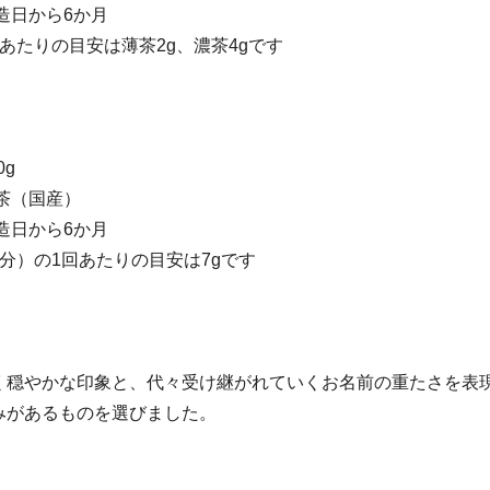
造日から6か月
あたりの目安は薄茶2g、濃茶4gです
0g
茶（国産）
造日から6か月
分）の1回あたりの目安は7gです
く穏やかな印象と、代々受け継がれていくお名前の重たさを表
みがあるものを選びました。