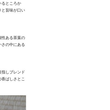
いるところか
りと旨味が口い
個性ある茶葉の
かさの中にある
目指しブレンド
の香ばしさとこ