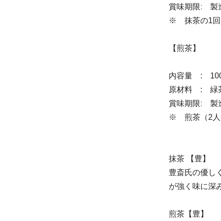
賞味期限ː 製
※ 抹茶の1回
【煎茶】
内容量 : 10
原材料 : 緑
賞味期限ː 製
※ 煎茶（2人
抹茶 【豊】
豊斎氏の優し
が強く味に深
煎茶【豊】