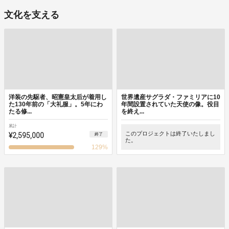
文化を支える
洋装の先駆者、昭憲皇太后が着用し
世界遺産サグラダ・ファミリアに10
た130年前の「大礼服」。5年にわ
年間設置されていた天使の像。役目
たる修...
を終え...
累計
¥2,595,000
このプロジェクトは終了いたしまし
終了
た。
129
%