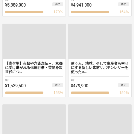
¥5,389,000
¥4,941,000
終了
終了
179
%
164
%
【寄付型】火祭や六斎念仏－。京都
使う人、地球、そして生産者も幸せ
に受け継がれる伝統行事・芸能を次
にする新しい素材サボテンレザーを
世代につ...
使ったo...
累計
累計
¥1,539,500
¥479,900
終了
終了
153
%
159
%