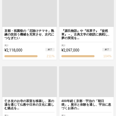
京都・祇園祭の「厄除けチマキ」熟
『源氏物語』や『枕草子』『徒然
練の技担う機械を充実させ、次代に
草』－。古典文学の朗読に挑戦し、
つなぎたい
夢の実現を...
累計
累計
¥2,118,000
¥2,097,000
終了
終了
211
%
104
%
亡き友のお寺の茶室を移築し、茶の
400年続く京都・宇治の「朝日
湯を通じて仏教や日本の文化に親し
焼」。展示と体験を通し、宇治に息
む拠点を...
づくお茶の...
累計
累計