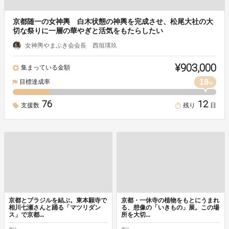
京都随一の女神輿 白木状態の神輿を完成させ、松尾大社の大
切な祭りに一層の華やぎと活気をもたらしたい
女神輿やまぶき会会長 西垣瑛玖
¥903,000
集まっている金額
18
目標達成率
%
76
12
支援数
残り
日
京都とブラジルを結ぶ。東本願寺で
京都・一休寺の植物をもとにうまれ
相川七瀬さんと踊る「マツリダン
る、想像の「いきもの」展。この場
ス」で京都...
所を大切...