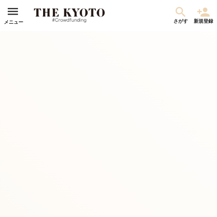
さがす
新規登録
メニュー
京都とブラジルを結ぶ。東本願寺で相川七瀬さんと踊る「マツリダンス」で
京都駅前を文化交流の拠点に！
集まった金額
達成率
詳細
¥0
0%