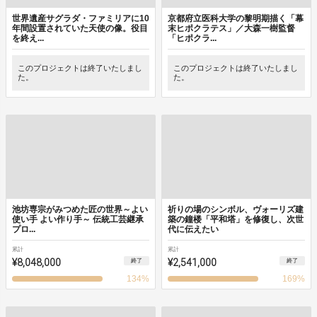
世界遺産サグラダ・ファミリアに10
京都府立医科大学の黎明期描く「幕
年間設置されていた天使の像。役目
末ヒポクラテス」／大森一樹監督
を終え...
「ヒポクラ...
このプロジェクトは終了いたしまし
このプロジェクトは終了いたしまし
た。
た。
池坊専宗がみつめた匠の世界～よい
祈りの場のシンボル、ヴォーリズ建
使い手 よい作り手～ 伝統工芸継承
築の鐘楼「平和塔」を修復し、次世
プロ...
代に伝えたい
累計
累計
¥8,048,000
¥2,541,000
終了
終了
134
%
169
%