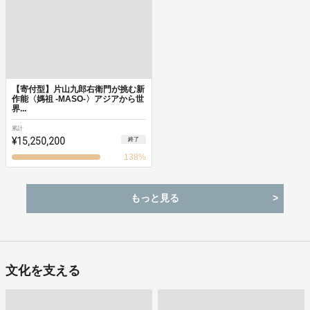
【寄付型】片山九郎右衛門が挑む新
作能〈媽祖 -MASO-〉アジアから世
界...
累計
¥15,250,200
終了
138
%
もっと見る
文化を支える