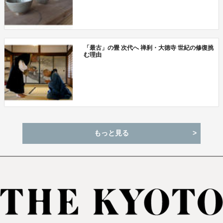
「最古」の畳 次代へ 禅刹・大徳寺 世紀の修復挑
む理由
もっと見る