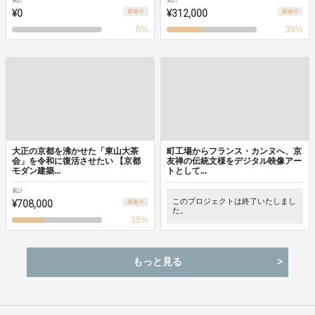
累計
累計
¥0
¥312,000
募集中
募集中
0
%
39
%
大正の京都を沸かせた「東山大茶
町工場からフランス・カンヌへ、京
会」を令和に復活させたい 【京都
友禅の伝統文様をデジタル映像アー
モダン建築...
トとして...
累計
¥708,000
このプロジェクトは終了いたしまし
募集中
た。
35
%
もっと見る