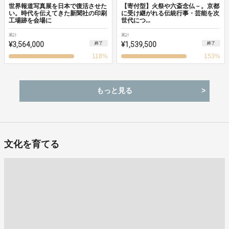
世界報道写真展を日本で復活させた
【寄付型】火祭や六斎念仏－。京都
い。時代を伝えてきた新聞社の印刷
に受け継がれる伝統行事・芸能を次
工場跡を会場に
世代につ...
累計
累計
¥3,564,000
¥1,539,500
終了
終了
118
%
153
%
もっと見る
文化を育てる