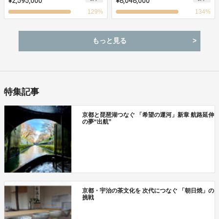
¥2,595,000
¥8,048,000
129
%
134
%
もっと見る
特集記事
京都と琵琶湖つなぐ 「希望の運河」新章 航路延伸
の夢“出航”
京都・宇治の茶文化を 次代につなぐ 「朝日焼」の
挑戦