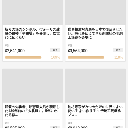
祈りの場のシンボル、ヴォーリズ建
世界報道写真展を日本で復活させた
築の鐘楼「平和塔」を修復し、次世
い。時代を伝えてきた新聞社の印刷
代に伝えたい
工場跡を会場に
累計
累計
¥2,541,000
¥3,564,000
終了
終了
169
%
118
%
洋装の先駆者、昭憲皇太后が着用し
池坊専宗がみつめた匠の世界～よい
た130年前の「大礼服」。5年にわ
使い手 よい作り手～ 伝統工芸継承
たる修...
プロ...
累計
累計
終了
終了