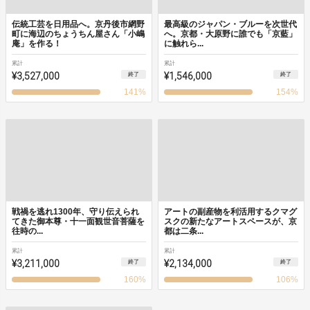
伝統工芸を日用品へ。京丹後市網野
最高級のジャパン・ブルーを次世代
町に海辺のちょうちん屋さん「小嶋
へ。京都・大原野に誰でも「京藍」
庵」を作る！
に触れら...
累計
累計
¥3,527,000
¥1,546,000
終了
終了
141
%
154
%
戦禍を逃れ1300年、守り伝えられ
アートの副産物を利活用するクマグ
てきた御本尊・十一面観世音菩薩を
スクの新たなアートスペースが、京
往時の...
都は二条...
累計
累計
¥3,211,000
¥2,134,000
終了
終了
160
%
106
%