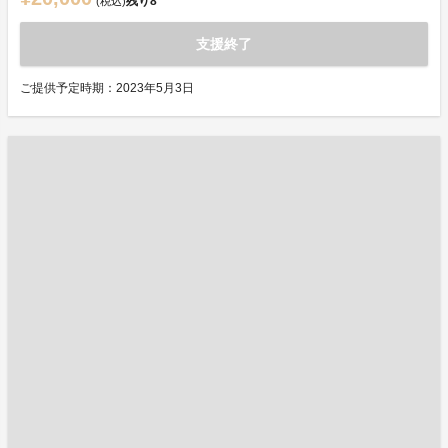
残り
8
(税込)
支援終了
ご提供予定時期：2023年5月3日