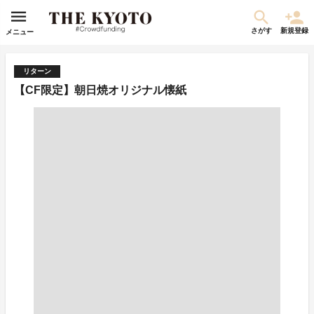
さがす
新規登録
メニュー
リターン
【CF限定】朝日焼オリジナル懐紙