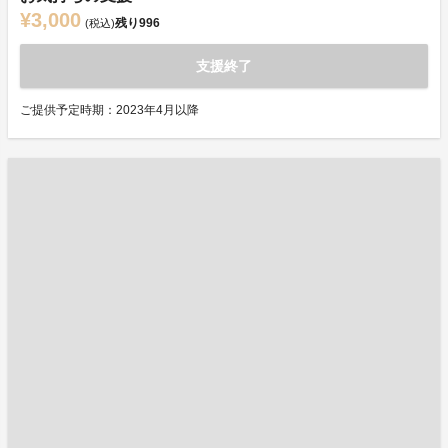
¥3,000
残り
996
(税込)
支援終了
ご提供予定時期：2023年4月以降