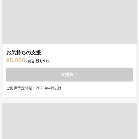
お気持ちの支援
¥5,000
残り
972
(税込)
支援終了
ご提供予定時期：2023年4月以降