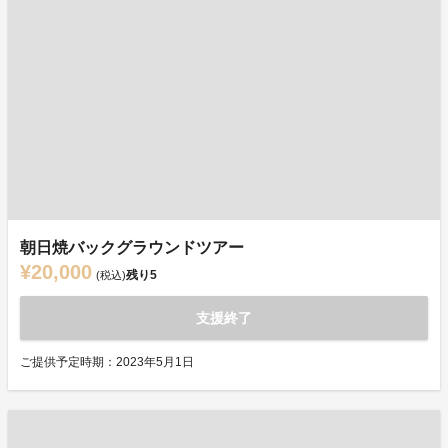
朝日焼バックグラウンドツアー
¥20,000
残り
5
(税込)
支援終了
ご提供予定時期：2023年5月1日