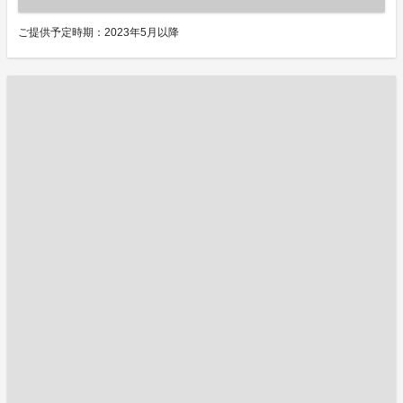
ご提供予定時期：2023年5月以降