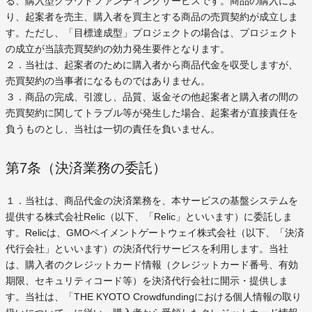
る、購入型クラウドファンディングサービスです。商品の購入によ
り、起案者を売主、購入者を買主とする商品の売買契約が成立しま
す。ただし、「目標達成型」プロジェクトの場合は、プロジェクト
の成立が当該売買契約の効力発生要件となります。
２．当社は、起案者のために購入者から商品代金を収受しますが、
売買契約の当事者になるものではありません。
３．商品の完成、引渡し、品質、返金その他起案者と購入者の間の
売買契約に関してトラブル等が発生した場合、起案者が直接責任を
負うものとし、当社は一切の責任を負いません。
第7条（決済業務の委託）
１．当社は、商品代金の決済業務を、本サービスの基盤システムを
提供する株式会社Relic（以下、「Relic」といいます）に委託しま
す。Relicは、GMOペイメントゲートウェイ株式会社（以下、「決済
代行会社」といいます）の決済代行サービスを利用します。当社
は、購入者のクレジットカード情報（クレジットカード番号、有効
期限、セキュリティコード等）を決済代行会社に開示・提供しま
す。当社は、「THE KYOTO Crowdfundingにおける個人情報の取り