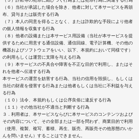
（５）詐欺等の犯罪に結びつく行為または犯罪行為に関連する行為
（６）当社が承認した場合を除き、他者に対して本サービスを再頒
布、貸与または販売する行為
（７）本人の同意を得ることなく、または詐欺的な手段により他者
の個人情報を収集する行為
（８）他者の設備または本サービス用設備（当社が本サービスを提
供するために用意する通信設備、通信回線、電子計算機、その他の
機器およびソフトウェアをいい、以下、本規約において同様です）
の利用もしくは運営に支障を与える行為
（９）本サービスの不具合や障害を不正な目的で利用し、またはそ
れを他者へ伝達する行為
本サービスの運営を妨害する行為、当社の信用を毀損し、もしくは
当社の財産を侵害する行為または他者もしくは当社に不利益を与え
る行為
（１０）法令、本規約もしくは公序良俗に違反する行為
（１１）その他当社が不適当と判断する行為
３．利用者は、本サービスならびに本サービスのコンテンツおよび
その内容について、その全部または一部を問わず、商業目的で利用
（使用、複製、複写、蓄積、再生、販売、再販売その他形態のいか
んを問いません）することはできません。