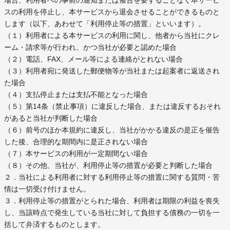
場合、利用者への事前の通知または催告を要することなく本サービ
スの利用を停止し、本サービスから退会させることができるものと
します（以下、あわせて「利用停止等の措置」といいます）。
（１）利用者による本サービスの利用に関し、他者から当社にクレ
ーム・請求等が行われ、かつ当社が必要と認めた場合
（２）電話、FAX、メール等による連絡がとれない場合
（３）利用者宛に発送した郵便物等が当社または起案者に返送され
た場合
（４）支払停止または支払不能となった場合
（５）第14条（禁止事項）に違反した場合、または違反するおそれ
があると当社が判断した場合
（６）前号のほか本規約に違反し、当社がかかる違反の是正を催告
した後、合理的な期間内に是正されない場合
（７）本サービスの利用が一定期間ない場合
（８）その他、当社が、利用停止等の措置が必要と判断した場合
２．当社による利用者に対する利用停止等の措置に関する質問・苦
情は一切受け付けません。
３．利用停止等の措置がとられた場合、利用者は期限の利益を喪失
し、当該時点で発生している当社に対して負担する債務の一切を一
括して弁済するものとします。