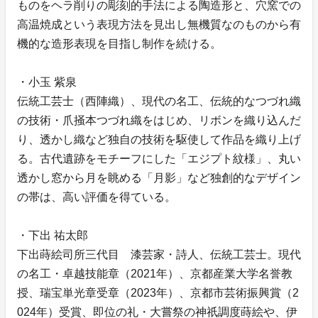
ものをヘラ削りの彫刻的手法による陶造形と、穴窯での
高温焼成という表現方法を見出し無機質なのものから有
機的な造形表現を目指し制作を続ける。
・小玉 紫泉
伝統工芸士（西陣織）、現代の名工、伝統的なつづれ織
の技術・爪掻本つづれ織をはじめ、リボンを織り込んだ
り、透かし織など独自の技術を駆使して作品を織り上げ
る。古代遺跡をモチーフにした「エジプト紋様」、丸い
透かし窓から月を眺める「月影」など独創的なデザイン
の帯は、高い評価を得ている。
・下出 祐太郎
下出蒔絵司所三代目 漆芸家・詩人、伝統工芸士。現代
の名工・卓越技能章（2021年）、京都産業大学名誉教
授、瑞宝単光章受章（2023年）、京都市芸術振興賞（2
024年）受賞、即位の礼・大嘗祭の神祇調度蒔絵や、伊