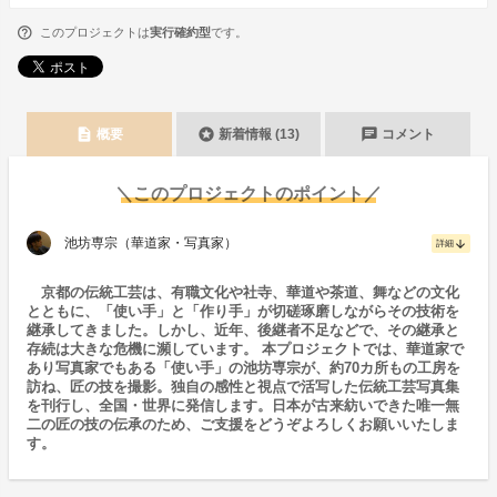
このプロジェクトは
実行確約型
です。
description
stars
chat
概要
新着情報 (13)
コメント
＼このプロジェクトのポイント／
池坊専宗（華道家・写真家）
arrow_downward
詳細
京都の伝統工芸は、有職文化や社寺、華道や茶道、舞などの文化
とともに、「使い手」と「作り手」が切磋琢磨しながらその技術を
継承してきました。しかし、近年、後継者不足などで、その継承と
存続は大きな危機に瀕しています。 本プロジェクトでは、華道家で
あり写真家でもある「使い手」の池坊専宗が、約70カ所もの工房を
訪ね、匠の技を撮影。独自の感性と視点で活写した伝統工芸写真集
を刊行し、全国・世界に発信します。日本が古来紡いできた唯一無
二の匠の技の伝承のため、ご支援をどうぞよろしくお願いいたしま
す。