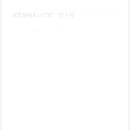
写真集掲載の伝統工芸士等
饗庭智之、浅田晶久、安藤桂甫、磯垣 昇、一澤信三
郎、今井伸治、今井眞正、今村達人、岩井 彩、内田雅
喜、大入達男、大塚華仙、大隅義信、大西貞行、大東伸
哉、奥田裕也、小篠敏之、鍵谷恭三、河合祥子、河辺昭
光、川本和代、北川正明、北原郁也、北原宏樹、木村亮
介、工藤祐史、源田博之、小佐見託史、小島久実、小
嶋 諒、小玉紫泉、近藤太一、斎藤三郎、定永光夫、柴
田勘十郎、島田耕園、下出祐太郎、鈴木保乃花、須藤
隆、住井啓子、田川広一、竹澤幸代、竹中健司、谷川清
三、田畑喜八、田邨知史、田村隆広、辻 賢一、津田
功、中川裕章、中村翠嵐、中村宗哲、中村佳之、永井英
行、長艸敏明、南條和哉、野村ひろみ、深澤和史、福永
荘三、藤原裕之、細川秀章、前田平宗、前田平志朗、牧