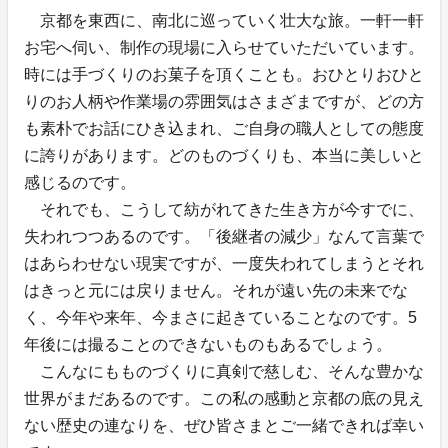
京都を東西に、南北に巡っていく壮大な旅。一軒一軒
お宅へ伺い、制作の現場に入らせていただいています。
時には手づくりのお菓子を頂くことも。おひとりおひと
りのお人柄や作業場の雰囲気はさまざまですが、どの方
も素朴でお話にひき込まれ、ご自身の職人としての態度
に誇りがあります。どのものづくりも、本当に美しいと
感じるのです。
それでも、こうして紡がれてきた生き方が今すでに、
失われつつあるのです。「後継者の減少」なんて言葉で
はあらわせない現実ですが、一度失われてしまうとそれ
はきっと元には戻りません。それが遠い先の未来でな
く、今年や来年、今まさに起きていることなのです。5
年後には撮ることのできないものもあるでしょう。
こんなにもものづくりに真剣で慈しむ、そんな豊かな
世界がまだあるのです。この私の感動と京都の底の見え
ない歴史の連なりを、ぜひ皆さまとご一緒できれば幸い