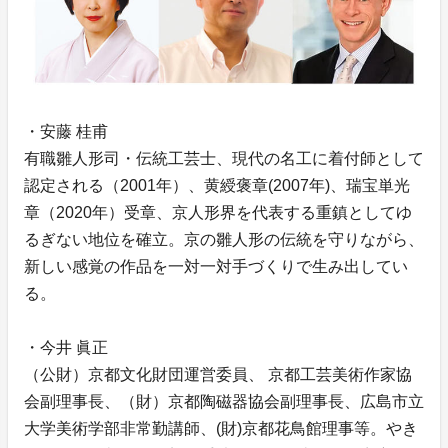
・安藤 桂甫
有職雛人形司・伝統工芸士、現代の名工に着付師として
認定される（2001年）、黄綬褒章(2007年)、瑞宝単光
章（2020年）受章、京人形界を代表する重鎮としてゆ
るぎない地位を確立。京の雛人形の伝統を守りながら、
新しい感覚の作品を一対一対手づくりで生み出してい
る。
・今井 眞正
（公財）京都文化財団運営委員、 京都工芸美術作家協
会副理事長、（財）京都陶磁器協会副理事長、広島市立
大学美術学部非常勤講師、(財)京都花鳥館理事等。やき