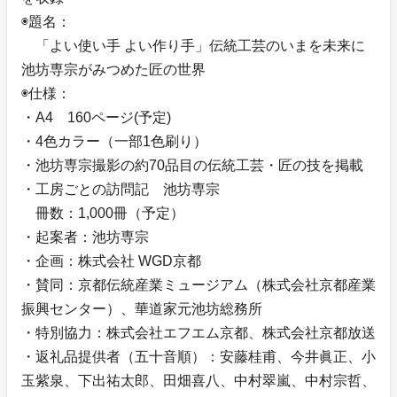
◉題名：
「よい使い手 よい作り手」伝統工芸のいまを未来に
池坊専宗がみつめた匠の世界
◉仕様：
・A4 160ページ(予定)
・4色カラー（一部1色刷り）
・池坊専宗撮影の約70品目の伝統工芸・匠の技を掲載
・工房ごとの訪問記 池坊専宗
冊数：1,000冊（予定）
・起案者：池坊専宗
・企画：株式会社 WGD京都
・賛同：京都伝統産業ミュージアム（株式会社京都産業
振興センター）、華道家元池坊総務所
・特別協力：株式会社エフエム京都、株式会社京都放送
・返礼品提供者（五十音順）：安藤桂甫、今井眞正、小
玉紫泉、下出祐太郎、田畑喜八、中村翠嵐、中村宗哲、