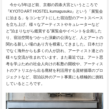
今から5年ほど前、京都の四条大宮というところで
『KYOTO ART HOSTEL kumagusuku』という「展覧会
に泊まる」をコンセプトにした宿泊型のアートスペース
を立ち上げ、様々なアーティストやキュレーターなど
と“泊まりながら鑑賞する”展覧会やイベントを企画した
り、宿泊空間をつかった演劇の公演など、人とアートの
関わる新しい場のあり方を模索してきました。日本だけ
でなく海外からも多くの人が訪れ、アーティスト達との
様々な交流が生まれています。また最近では、アート思
考を学ぶための社会人向けの私塾の開校や、アーティス
トのアトリエから出る廃材を利活用する資材循環のプロ
ジェクトなど、宿泊以外のアート事業にも積極的に挑戦
しているところです。