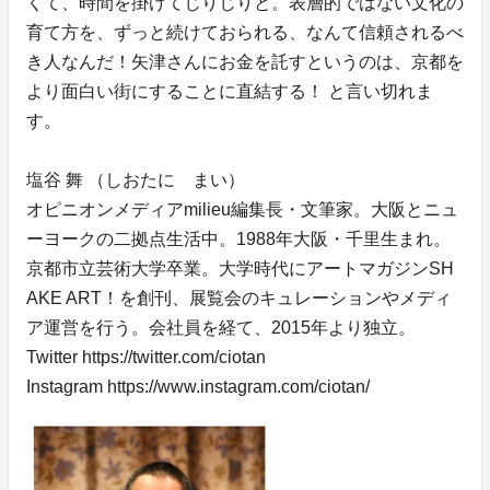
くて、時間を掛けてじりじりと。表層的ではない文化の
育て方を、ずっと続けておられる、なんて信頼されるべ
き人なんだ！矢津さんにお金を託すというのは、京都を
より面白い街にすることに直結する！ と言い切れま
す。
塩谷 舞 （しおたに まい）
オピニオンメディアmilieu編集長・文筆家。大阪とニュ
ーヨークの二拠点生活中。1988年大阪・千里生まれ。
京都市立芸術大学卒業。大学時代にアートマガジンSH
AKE ART！を創刊、展覧会のキュレーションやメディ
ア運営を行う。会社員を経て、2015年より独立。
Twitter https://twitter.com/ciotan
Instagram https://www.instagram.com/ciotan/