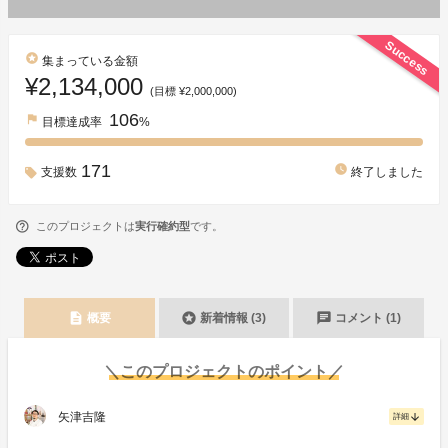
Success
stars
集まっている金額
¥2,134,000
(目標 ¥2,000,000)
106
flag
目標達成率
%
171
watch_later
支援数
終了しました
このプロジェクトは
実行確約型
です。
description
stars
chat
概要
新着情報 (3)
コメント (1)
＼このプロジェクトのポイント／
矢津吉隆
arrow_downward
詳細