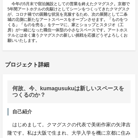
今年の5月末で宿泊施設としての営業を終えたクマグスク。京都で
5年間アートホテルの先駆けとしてシーンをつくってきたクマグスク
が、コロナ禍での困難な状況を克服するため、次の展開として二条
城の北側に新たなアートスペースをオープンさせます。「ものをつ
くる」「ものを売る」をテーマに、家とショップとスタジオ（工
房）が一緒になった職住一体型の小さなスペースです。アートホス
テルとは全く違うクマグスクの新しい挑戦を応援どうぞよろしくお
願いいたします。
プロジェクト詳細
何故、今、kumagusukuは新しいスペースを
つくるのか？
自己紹介
はじめまして。クマグスクの代表で美術作家の矢津吉
隆です。私は大阪で生まれ、大学入学を機に京都に住み