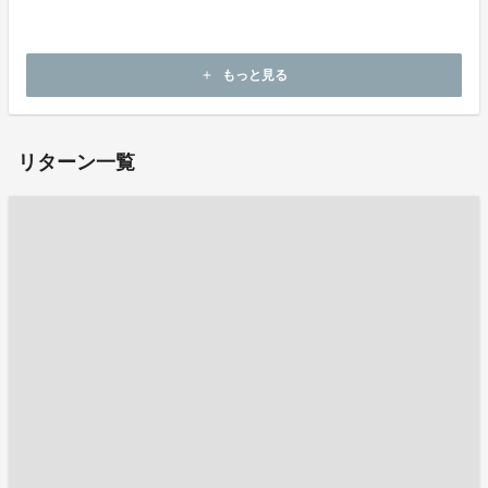
ホームページ：
https://hellokcb.or.jp/kotennohi/
もっと見る
add
お問い合わせ：
kotennohi@hellokcb.or.jp
リターン一覧