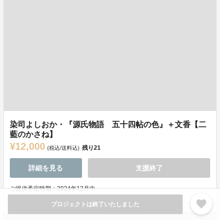
染司よしおか・『源氏物語 五十四帖の色』＋文香【二
藍のかさね】
¥12,000
残り
21
(税込/送料込)
詳細を見る
支援終了
ご提供予定時期：2024年12月中
favorite
プロジェクトは終了いたしました