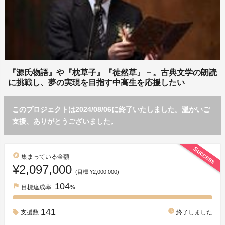
『源氏物語』や『枕草子』『徒然草』－。古典文学の朗読
に挑戦し、夢の実現を目指す中高生を応援したい
このプロジェクトは2024/08/06に終了いたしました。温かいご
支援、ありがとうございました。
Success
stars
集まっている金額
¥2,097,000
(目標 ¥2,000,000)
104
flag
目標達成率
%
141
watch_later
支援数
終了しました