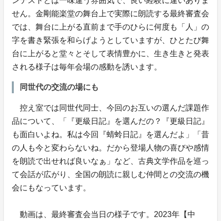
ンテストとは一味違う雰囲気で、良い経験に違いありま
せん。金剛能楽堂の舞台上で実際に朗読する最終審査会
では、舞台に上がる直前まで手のひらに何度も「人」の
字を書き緊張を和らげようとしていますが、ひとたび舞
台に上がると堂々とそして表情豊かに、生き生きと発表
される様子は毎年会場の感動を誘います。
同世代の交流の場にも
控え室では同世代同士、今回のお互いの選んだ課題作
品について、「『更級日記』を選んだの？『更級日記』
も面白いよね。私は今回『蜻蛉日記』を選んだよ」「昔
の人も今と変わらないね。だから登場人物の喜びや感情
を朗読で出せれば良いなぁ」など、古典文学作品を巡っ
て会話が広がり、全国の朗読に親しむ仲間との交流の機
会にもなっています。
動画は、最終審査会当日の様子です。2023年【中