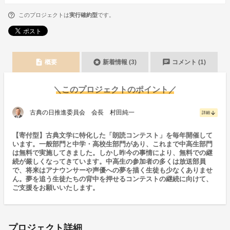
このプロジェクトは
実行確約型
です。
description
stars
chat
概要
新着情報 (3)
コメント (1)
＼このプロジェクトのポイント／
古典の日推進委員会 会長 村田純一
arrow_downward
詳細
【寄付型】古典文学に特化した「朗読コンテスト」を毎年開催して
います。一般部門と中学・高校生部門があり、これまで中高生部門
は無料で実施してきました。しかし昨今の事情により、無料での継
続が厳しくなってきています。中高生の参加者の多くは放送部員
で、将来はアナウンサーや声優への夢を描く生徒も少なくありませ
ん。夢を追う生徒たちの背中を押せるコンテストの継続に向けて、
ご支援をお願いいたします。
プロジェクト詳細