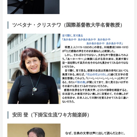
ツベタナ・クリステワ（国際基督教大学名誉教授）
安田 登（下掛宝生流ワキ方能楽師）