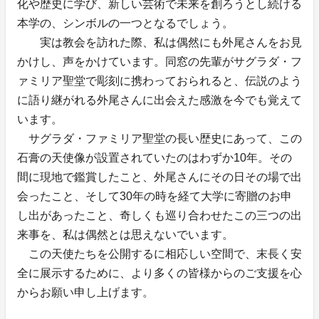
化や歴史に学び、新しい芸術で未来を創ろうとし続ける
本学の、シンボルの一つとなるでしょう。
実は教会を訪れた際、私は偶然にも外尾さんをお見
かけし、声をかけています。同窓の先輩がサグラダ・フ
ァミリア聖堂で彫刻に携わっておられると、伝説のよう
に語り継がれる外尾さんに出会えた感激を今でも覚えて
います。
サグラダ・ファミリア聖堂の長い歴史にあって、この
石膏の天使像が設置されていたのはわずか10年。その
間に現地で鑑賞したこと、外尾さんにその日その場で出
会ったこと、そして30年の時を経て大学に寄贈のお申
し出があったこと、奇しくも巡り合わせたこの三つの出
来事を、私は偶然とは思えないでいます。
この天使たちを公開するに相応しい空間で、末長く安
全に展示するために、より多くの皆様からのご支援を心
からお願い申し上げます。