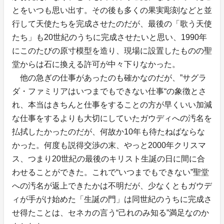
とをいつも思い出す。その後も多くの果実彫刻などと並
行して天使たちを完成させたのだが、最後の「歌う天使
たち」も20世紀のうちに完成させたいと思い、1990年
にこのたびの原寸模型を造り、現場に設置したものの聖
堂からは石に換える許可が中々下りなかった。
他の急ぎの仕事があったのも確かなのだが、”サグラ
ダ・ファミリアはいつまでもできない仕事“の象徴とさ
れ、本当はきちんと仕事をすることの方が早くいい加減
な仕事をするよりも大切にしていたガウディへの汚名を
払拭したかったのだが、何故か10年も待たねばならな
かった。何度も説得交渉の末、やっと2000年クリスマ
ス、つまり20世紀の最後のキリスト生誕の日に間に合
わせることができた。これで“いつまでもできない”聖堂
への汚名が返上できたかは不明だが、少なくともガウデ
ィが手がけ始めた「生誕の門」は同世紀のうちに完成さ
せ得たことは、セネカの言う“己れのみ知る”満足なのか