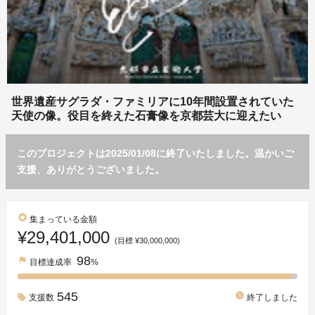
世界遺産サグラダ・ファミリアに10年間設置されていた
天使の像。役目を終えた石膏像を京都芸大に迎えたい
このプロジェクトは2025/01/08に終了いたしました。温かいご
支援、ありがとうございました。
stars
集まっている金額
¥29,401,000
(目標 ¥30,000,000)
98
flag
目標達成率
%
545
watch_later
支援数
終了しました