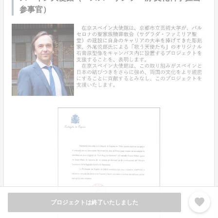
参事官）
favorite
プロジェクトは終了いたしました