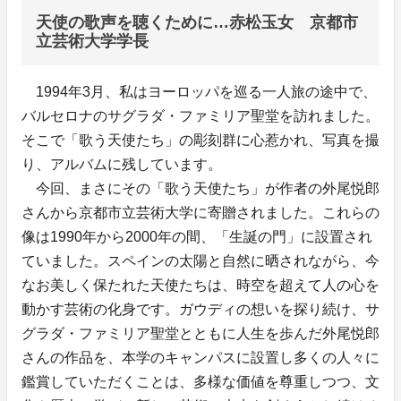
天使の歌声を聴くために…赤松玉女 京都市
立芸術大学学長
1994年3月、私はヨーロッパを巡る一人旅の途中で、
バルセロナのサグラダ・ファミリア聖堂を訪れました。
そこで「歌う天使たち」の彫刻群に心惹かれ、写真を撮
り、アルバムに残しています。
今回、まさにその「歌う天使たち」が作者の外尾悦郎
さんから京都市立芸術大学に寄贈されました。これらの
像は1990年から2000年の間、「生誕の門」に設置され
ていました。スペインの太陽と自然に晒されながら、今
なお美しく保たれた天使たちは、時空を超えて人の心を
動かす芸術の化身です。ガウディの想いを探り続け、サ
グラダ・ファミリア聖堂とともに人生を歩んだ外尾悦郎
さんの作品を、本学のキャンパスに設置し多くの人々に
鑑賞していただくことは、多様な価値を尊重しつつ、文