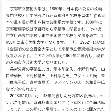
京都市立芸術大学は、1880年に日本初の公立の絵画
専門学校として開設された京都府画学校を母体とする日
本で最も長い歴史を持つ芸術系の学校です。1889年に
京都府画学校は京都府から京都市に移管され、その後、
市立絵画専門学校，市立美術専門学校と変遷を経て、1
950年に市立美術大学となります。一方、1952年にやは
り全国初の公立音楽大学として京都市立音楽短期大学が
設置されます。この2つの大学が1969年に統合し、現在
の京都市立芸術大学となりました。
美術分野の卒業生には、堂本印象氏、小野竹喬氏、山
口華楊氏、上村松篁氏、上村淳之氏、ワダ・エミ氏、皆
川魔鬼子氏、森村泰昌氏、ヤノベケンジ氏、名和晃平氏
などがおられます。
2023年10月には、43年間親しんだ西京区沓掛のキャ
ンパスを離れ、京都駅東部エリア（下京区）に全面移転
しました。この新しい場所で、テラスのように開かれた