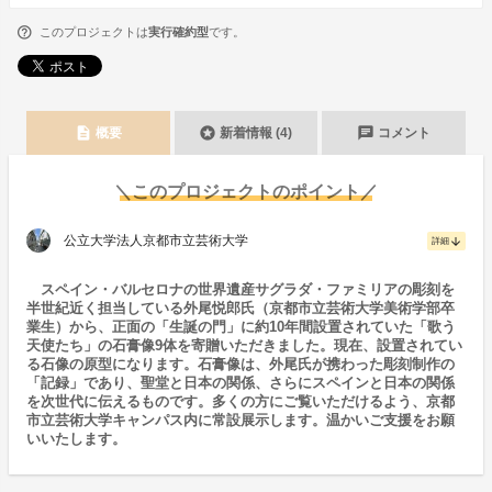
このプロジェクトは
実行確約型
です。
description
stars
chat
概要
新着情報 (4)
コメント
＼このプロジェクトのポイント／
公立大学法人京都市立芸術大学
arrow_downward
詳細
スペイン・バルセロナの世界遺産サグラダ・ファミリアの彫刻を
半世紀近く担当している外尾悦郎氏（京都市立芸術大学美術学部卒
業生）から、正面の「生誕の門」に約10年間設置されていた「歌う
天使たち」の石膏像9体を寄贈いただきました。現在、設置されてい
る石像の原型になります。石膏像は、外尾氏が携わった彫刻制作の
「記録」であり、聖堂と日本の関係、さらにスペインと日本の関係
を次世代に伝えるものです。多くの方にご覧いただけるよう、京都
市立芸術大学キャンパス内に常設展示します。温かいご支援をお願
いいたします。