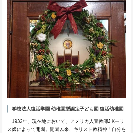
学校法人復活学園 幼稚園型認定子ども園 復活幼稚園
1932年、現在地において、アメリカ人宣教師J.Kモリ
ス師によって開園。開園以来、キリスト教精神「自分を