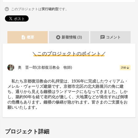
このプロジェクトは
実行確約型
です。
description
stars
chat
概要
新着情報 (3)
コメント
＼このプロジェクトのポイント／
奥 晋一郎(京都復活教会 牧師)
arrow_downward
詳細
私たち京都復活教会の礼拝堂は、1936年に完成したウィリアム・
メレル・ヴォーリズ建築です。京都市北区の北大路堀川の角に建
ち、通りから見える鐘楼はランドマークにもなってきました。しか
し、築約90年を経て老朽化が激しく、大地震などが発生すれば倒壊
の危機もあります。鐘楼の修繕が急がれます。皆さまのご支援をお
願いいたします。
プロジェクト詳細