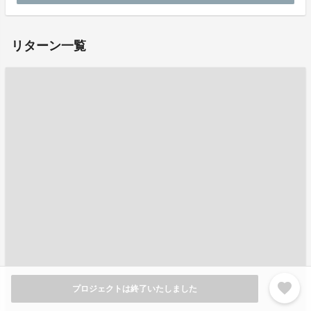
リターン一覧
favorite
プロジェクトは終了いたしました