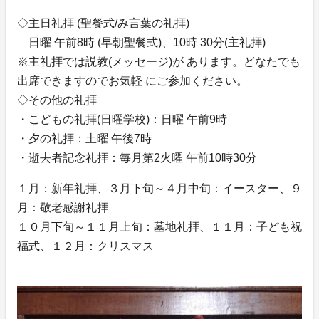
◇主日礼拝 (聖餐式/み言葉の礼拝)
日曜 午前8時 (早朝聖餐式)、10時 30分(主礼拝)
※主礼拝では説教(メッセージ)が あります。どなたでも
出席できますのでお気軽 にご参加ください。
◇その他の礼拝
・こどもの礼拝(日曜学校)：日曜 午前9時
・夕の礼拝：土曜 午後7時
・逝去者記念礼拝：毎月第2火曜 午前10時30分
１月：新年礼拝、３月下旬～４月中旬：イースター、９
月：敬老感謝礼拝
１０月下旬～１１月上旬：墓地礼拝、１１月：子ども祝
福式、１２月：クリスマス