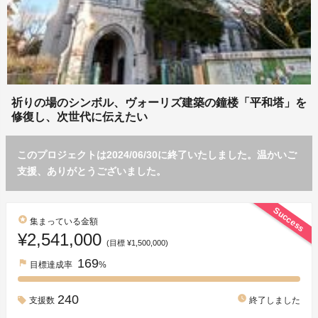
祈りの場のシンボル、ヴォーリズ建築の鐘楼「平和塔」を
修復し、次世代に伝えたい
このプロジェクトは2024/06/30に終了いたしました。温かいご
支援、ありがとうございました。
Success
stars
集まっている金額
¥2,541,000
(目標 ¥1,500,000)
169
flag
目標達成率
%
240
watch_later
支援数
終了しました