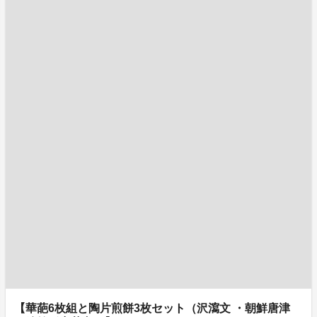
【華葩6枚組と陶片煎餅3枚セット（沢瀉文 ・朝鮮唐津