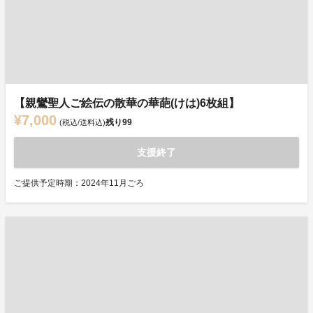
【親鸞聖人ご絵伝の散華の華葩(けは)6枚組】
¥7,000
残り
99
(税込/送料込)
支援終了
ご提供予定時期：2024年11月ごろ