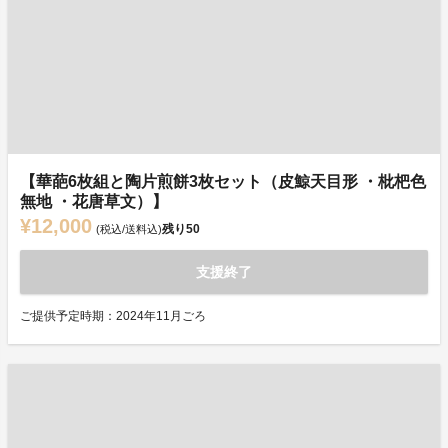
【華葩6枚組と陶片煎餅3枚セット（皮鯨天目形 ・枇杷色
無地 ・花唐草文）】
¥12,000
残り
50
(税込/送料込)
支援終了
ご提供予定時期：2024年11月ごろ