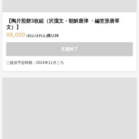
【陶片煎餅3枚組（沢瀉文・朝鮮唐津 ・編笠形唐草
文）】
¥8,000
残り
28
(税込/送料込)
支援終了
ご提供予定時期：2024年11月ごろ