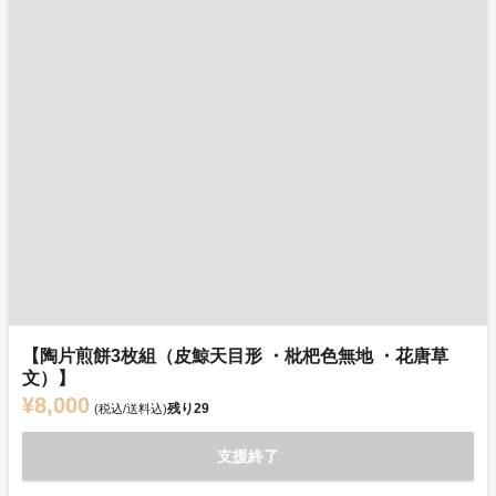
【陶片煎餅3枚組（皮鯨天目形 ・枇杷色無地 ・花唐草
文）】
¥8,000
残り
29
(税込/送料込)
支援終了