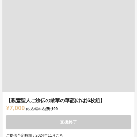
【親鸞聖人ご絵伝の散華の華葩(けは)6枚組】
¥7,000
残り
99
(税込/送料込)
支援終了
ご提供予定時期：2024年11月ごろ