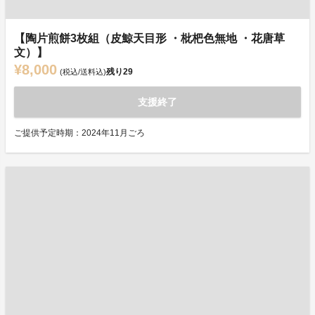
【陶片煎餅3枚組（皮鯨天目形 ・枇杷色無地 ・花唐草
文）】
¥8,000
残り
29
(税込/送料込)
支援終了
ご提供予定時期：2024年11月ごろ