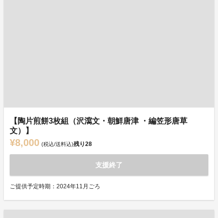
【陶片煎餅3枚組（沢瀉文・朝鮮唐津 ・編笠形唐草
文）】
¥8,000
残り
28
(税込/送料込)
支援終了
ご提供予定時期：2024年11月ごろ