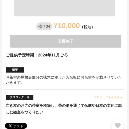
¥10,000
34
残り
(税込)
支援終了
ご提供予定時期：2024年11月ごろ
概要
お茶室の屋根裏部分の棟木に添えた芳名板にお名前を記載させていた
だきます。
プロジェクト名
プロジェクトを見る
arrow_forward
亡き友のお寺の茶室を移築し、茶の湯を通じて仏教や日本の文化に親
しむ拠点をつくりたい
favorite