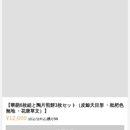
【華葩6枚組と陶片煎餅3枚セット（皮鯨天目形 ・枇杷色
無地 ・花唐草文）】
¥12,000
残り
50
(税込/送料込)