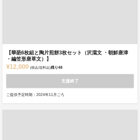
【華葩6枚組と陶片煎餅3枚セット（沢瀉文 ・朝鮮唐津
・編笠形唐草文）】
¥12,000
残り
48
(税込/送料込)
支援終了
ご提供予定時期：2024年11月ごろ