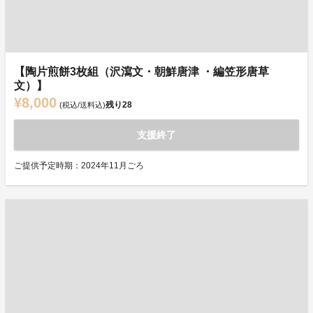
【陶片煎餅3枚組（沢瀉文・朝鮮唐津 ・編笠形唐草
文）】
¥8,000
残り
28
(税込/送料込)
支援終了
ご提供予定時期：2024年11月ごろ