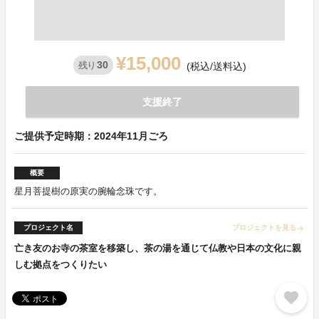
¥15,000
30
残り
(税込/送料込)
支援終了
ご提供予定時期：2024年11月ごろ
概要
星月菩提樹の原実の腕輪念珠です。
プロジェクト名
プロジェクトを見る
arrow_forward
亡き友のお寺の茶室を移築し、茶の湯を通じて仏教や日本の文化に親
しむ拠点をつくりたい
favorite