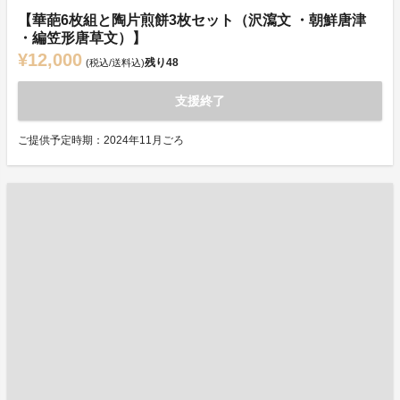
【華葩6枚組と陶片煎餅3枚セット（沢瀉文 ・朝鮮唐津
・編笠形唐草文）】
¥12,000
残り
48
(税込/送料込)
支援終了
ご提供予定時期：2024年11月ごろ