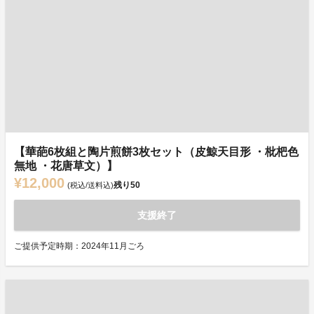
【華葩6枚組と陶片煎餅3枚セット（皮鯨天目形 ・枇杷色
無地 ・花唐草文）】
¥12,000
残り
50
(税込/送料込)
支援終了
ご提供予定時期：2024年11月ごろ