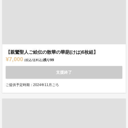
【親鸞聖人ご絵伝の散華の華葩(けは)6枚組】
¥7,000
残り
99
(税込/送料込)
支援終了
ご提供予定時期：2024年11月ごろ