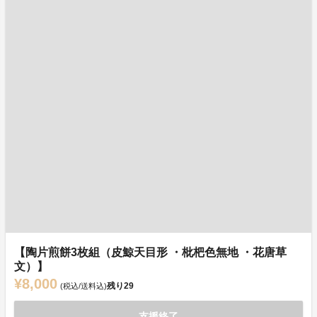
【陶片煎餅3枚組（皮鯨天目形 ・枇杷色無地 ・花唐草
文）】
¥8,000
残り
29
(税込/送料込)
支援終了