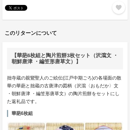
favorite
このリターンについて
【華葩6枚組と陶片煎餅3枚セット（沢瀉文 ・
朝鮮唐津 ・編笠形唐草文）】
拙寺蔵の親鸞聖人のご絵伝(江戸中期ごろ)の各場面の散
華の華葩と拙蔵の古唐津の図柄（沢瀉〈おもだか〉文
・朝鮮唐津 ・編笠形唐草文）の陶片煎餅をセットにし
た返礼品です。
華葩6枚組