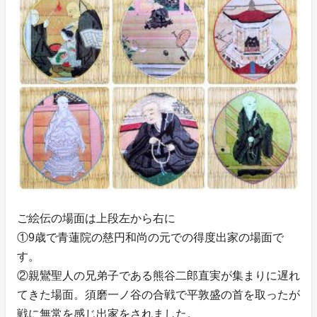
ご絵伝の場面は上段左から右に
①9歳で青蓮院の慈円和尚の元での得度出家の場面で
す。
②親鸞聖人の兄弟子である熊谷二郎直実が集まりに遅れ
てきた場面。須磨一ノ谷の合戦で平敦盛の首を取ったが
戦に無常を感じ出家をされました。