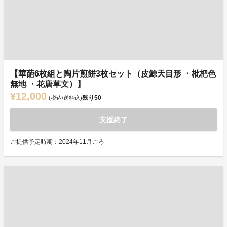
【華葩6枚組と陶片煎餅3枚セット（皮鯨天目形 ・枇杷色
無地 ・花唐草文）】
¥12,000
残り
50
(税込/送料込)
支援終了
ご提供予定時期：2024年11月ごろ