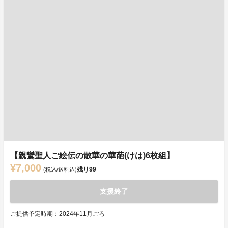
【親鸞聖人ご絵伝の散華の華葩(けは)6枚組】
¥7,000
残り
99
(税込/送料込)
支援終了
ご提供予定時期：2024年11月ごろ