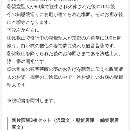
③親鸞聖人が90歳で往生され火葬された後の10年後、
今の知恩院辺りにお廟が建てられた場面。そのお廟が後
に本願寺となります。
下段左から右に
①比叡山で修行中の親鸞聖人が京都の六角堂に100日間
籠り、白い衣の僧侶の姿で夢に現れた観音菩薩です。
②比叡山を降りられた後のお師匠さまである法然上人。
浄土宗の開祖です。
③六角堂の観音菩薩の夢のお告げを聴衆に伝える親鸞聖
人のお姿。拙寺のご絵伝の中で一番お優しいお顔の親鸞
聖人です。
※説明書を同封します。
陶片煎餅3枚セット（沢瀉文 ・朝鮮唐津 ・編笠形唐
草文）