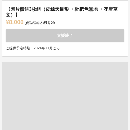
【陶片煎餅3枚組（皮鯨天目形 ・枇杷色無地 ・花唐草
文）】
¥8,000
残り
29
(税込/送料込)
支援終了
ご提供予定時期：2024年11月ごろ