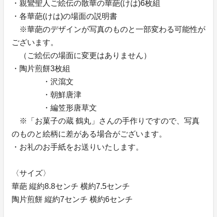
・親鸞聖人ご絵伝の散華の華葩(けは)6枚組
・各華葩(けは)の場面の説明書
※華葩のデザインが写真のものと一部変わる可能性が
ございます。
（ご絵伝の場面に変更はありません）
・陶片煎餅3枚組
・沢瀉文
・朝鮮唐津
・編笠形唐草文
※「お菓子の蔵 鶴丸」さんの手作りですので、写真
のものと絵柄に差がある場合がございます。
・お礼のお手紙をお送りいたします。
〈サイズ〉
華葩 縦約8.8センチ 横約7.5センチ
陶片煎餅 縦約7センチ 横約6センチ