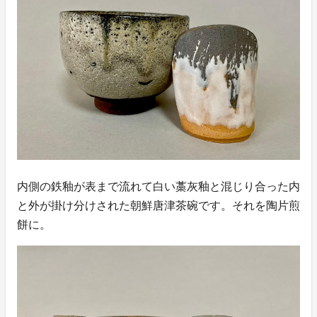
内側の鉄釉が表まで流れて白い藁灰釉と混じり合った内
と外が掛け分けされた朝鮮唐津茶碗です。それを陶片煎
餅に。