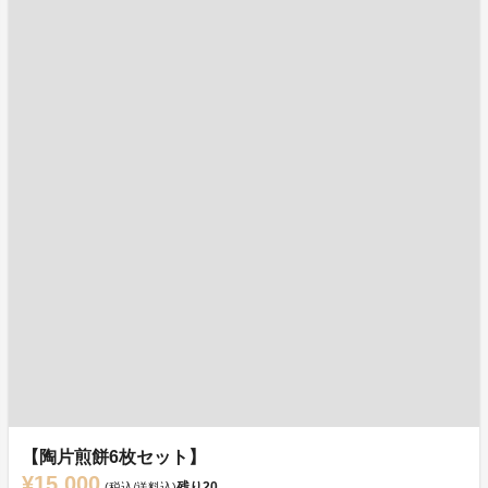
【陶片煎餅6枚セット】
¥15,000
残り
20
(税込/送料込)