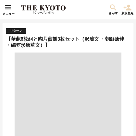
さがす
新規登録
メニュー
リターン
【華葩6枚組と陶片煎餅3枚セット（沢瀉文 ・朝鮮唐津
・編笠形唐草文）】