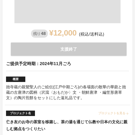
¥12,000
48
残り
(税込/送料込)
支援終了
ご提供予定時期：2024年11月ごろ
概要
拙寺蔵の親鸞聖人のご絵伝(江戸中期ごろ)の各場面の散華の華葩と拙
蔵の古唐津の図柄（沢瀉〈おもだか〉文 ・朝鮮唐津 ・編笠形唐草
文）の陶片煎餅をセットにした返礼品です。
プロジェクト名
プロジェクトを見る
arrow_forward
亡き友のお寺の茶室を移築し、茶の湯を通じて仏教や日本の文化に親
しむ拠点をつくりたい