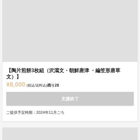
【陶片煎餅3枚組（沢瀉文・朝鮮唐津 ・編笠形唐草
文）】
¥8,000
残り
28
(税込/送料込)
支援終了
ご提供予定時期：2024年11月ごろ