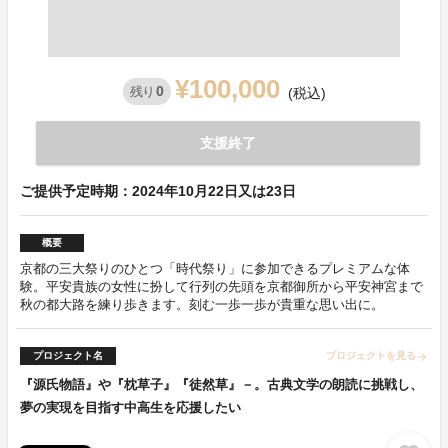
¥100,000
0
残り
(税込)
支援終了
ご提供予定時期：2024年10月22日又は23日
概要
京都の三大祭りのひとつ「時代祭り」に参加できるプレミアムな体
験。平安貴族の女性に扮して行列の先頭を京都御所から平安神宮まで
秋の都大路を練り歩きます。刻む一歩一歩が貴重な思い出に。
プロジェクト名
プロジェクトを見る
arrow_forward
『源氏物語』や『枕草子』『徒然草』－。古典文学の朗読に挑戦し、
夢の実現を目指す中高生を応援したい