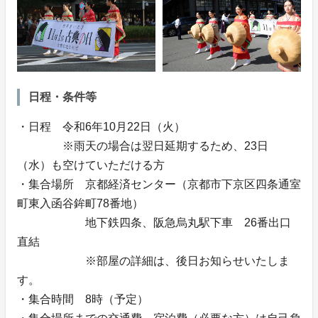
日程・条件等
・日程 令和6年10月22日（火）
※雨天の場合は翌日延期するため、23日
（水）も空けていただける方
・集合場所 京都経済センター（京都市下京区四条通室
町東入函谷鉾町78番地）
地下鉄四条、阪急烏丸駅下車 26番出口
直結
※部屋の詳細は、後日お知らせいたしま
す。
・集合時間 8時（予定）