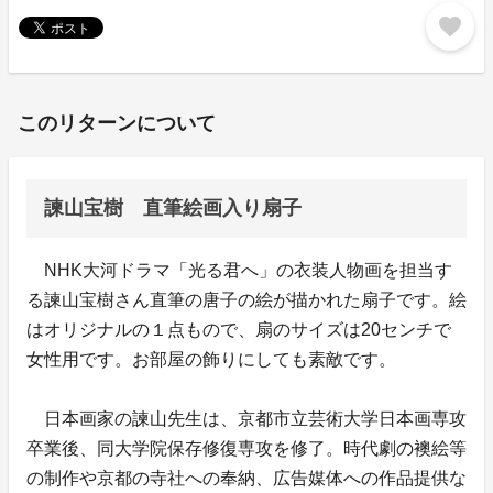
favorite
このリターンについて
諫山宝樹 直筆絵画入り扇子
NHK大河ドラマ「光る君へ」の衣装人物画を担当す
る諫山宝樹さん直筆の唐子の絵が描かれた扇子です。絵
はオリジナルの１点もので、扇のサイズは20センチで
女性用です。お部屋の飾りにしても素敵です。
日本画家の諫山先生は、京都市立芸術大学日本画専攻
卒業後、同大学院保存修復専攻を修了。時代劇の襖絵等
の制作や京都の寺社への奉納、広告媒体への作品提供な