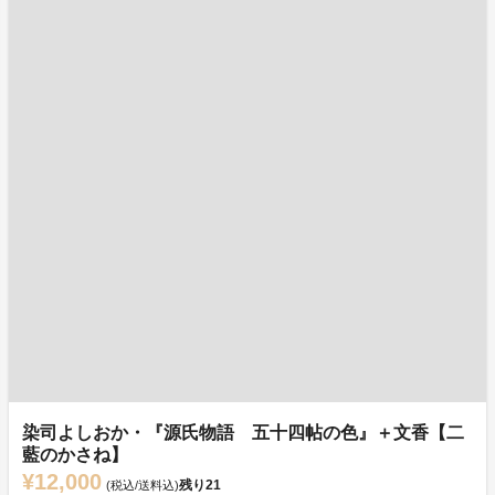
染司よしおか・『源氏物語 五十四帖の色』＋文香【二
藍のかさね】
¥12,000
残り
21
(税込/送料込)