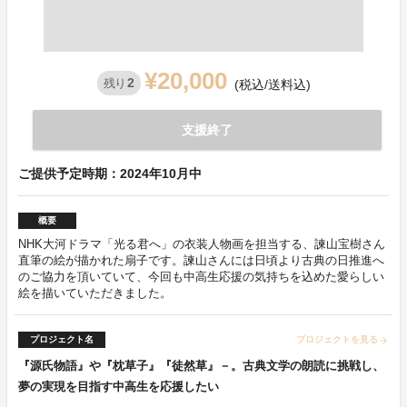
¥20,000
2
残り
(税込/送料込)
支援終了
ご提供予定時期：2024年10月中
概要
NHK大河ドラマ「光る君へ」の衣装人物画を担当する、諫山宝樹さん
直筆の絵が描かれた扇子です。諫山さんには日頃より古典の日推進へ
のご協力を頂いていて、今回も中高生応援の気持ちを込めた愛らしい
絵を描いていただきました。
プロジェクト名
プロジェクトを見る
arrow_forward
『源氏物語』や『枕草子』『徒然草』－。古典文学の朗読に挑戦し、
夢の実現を目指す中高生を応援したい