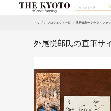
トップ
プロジェクト一覧
世界遺産サグラダ・ファミ
chevron_right
chevron_right
外尾悦郎氏の直筆サ