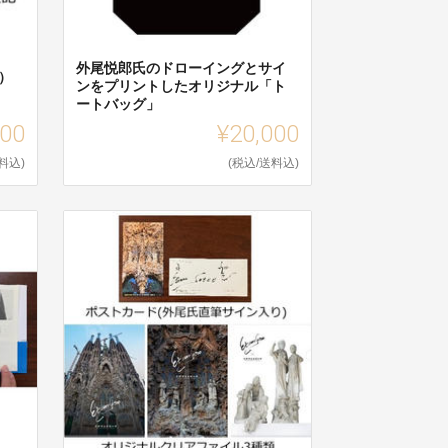
外尾悦郎氏のドローイングとサイ
）
ンをプリントしたオリジナル「ト
ートバッグ」
000
¥20,000
料込)
(税込/送料込)