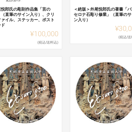
尾悦郎氏の彫刻作品集「言の
＜絶版＞外尾悦郎氏の著書「バ
」（直筆のサイン入り）、クリ
セロナ石彫り修業」（直筆のサ
ファイル、ステッカー、ポスト
ン入り）
ード
¥30,
¥100,000
(税込/送
(税込/送料込)