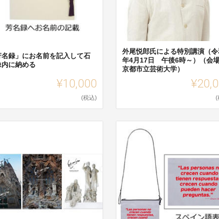
外尾悦郎氏による特別講演（令
芳名録」にお名前を記入して石
年4月17日 午後6時～）（会
像内に納める
京都市立芸術大学）
¥10,000
¥20,
(税込)