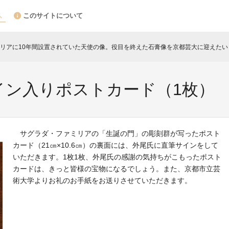
このサイトについて
リアに10年間設置されていた天使の像。役目を終えた石膏像を京都芸大に迎えたい
イン入りポストカード（1枚）
サグラダ・ファミリアの「生誕の門」の彫刻群が写ったポスト
カード（21㎝×10.6㎝）の裏面には、外尾氏に直筆サインをして
いただきます。1枚1枚、外尾氏の感謝の気持ちがこもったポスト
カードは、きっと皆様の宝物になるでしょう。また、京都市立芸
術大学よりお礼のお手紙をお送りさせていただきます。