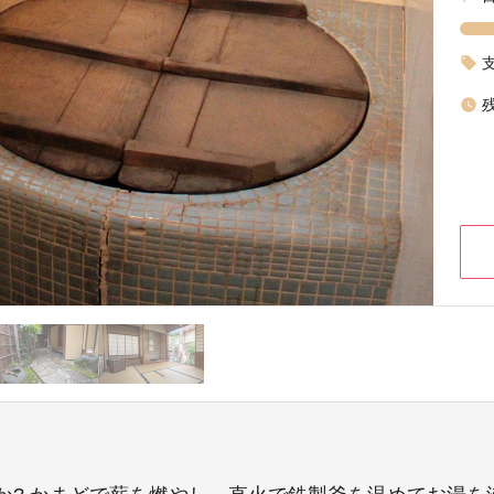
local_offer
watch_later