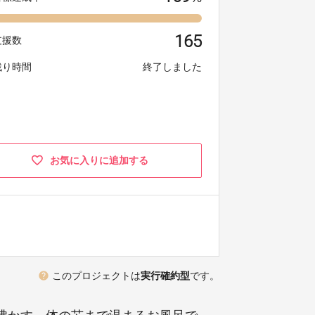
165
支援数
残り時間
終了しました
お気に入りに追加する
help
このプロジェクトは
実行確約型
です。