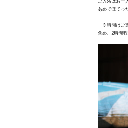
ご入浴はお一
あめでほてっ
※時間はご支
含め、2時間