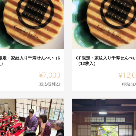
F限定・家紋入り千寿せんべい（6
CF限定・家紋入り千寿せんべ
入）
（12枚入）
¥7,000
¥12,
(税込/送料込)
(税込/送