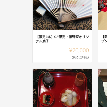
【限定9本】CF限定・藤野家オリジ
【
ナル扇子
プン
¥20,000
(税込/送料込)