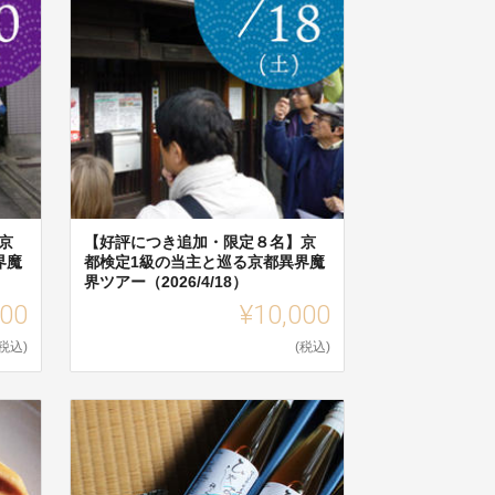
京
【好評につき追加・限定８名】京
界魔
都検定1級の当主と巡る京都異界魔
界ツアー（2026/4/18）
000
¥10,000
(税込)
(税込)