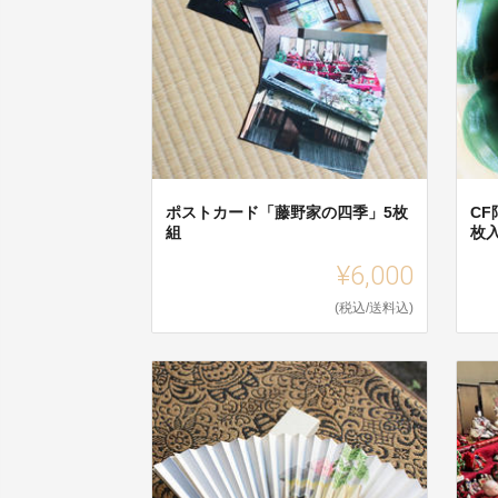
ポストカード「藤野家の四季」5枚
C
組
枚
¥6,000
(税込/送料込)