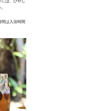
りには、ひやし
い。
時間は入浴時間