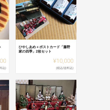
い
ひやしあめ＋ポストカード「藤野
家の四季」2枚セット
000
¥10,000
料込)
(税込/送料込)