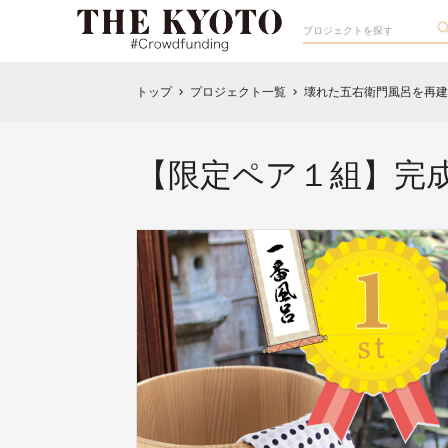
トップ
プロジェクト一覧
壊れた五右衛門風呂を再建
chevron_right
chevron_right
【限定ペア１組】完成