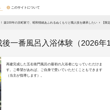
このサイトについて
！ 築100年の京町家で、昭和情緒あふれるぬくもりと職人技を継承したい
【限定
chevron_right
後一番風呂入浴体験（2026年
再建完成した五右衛門風呂の最初の入浴者になっていただけま
す。ご希望があれば、ご自身で焚いていただくこともできます
（当主が指導します）。