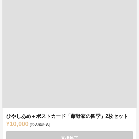
ひやしあめ＋ポストカード「藤野家の四季」2枚セット
¥10,000
(税込/送料込)
支援終了