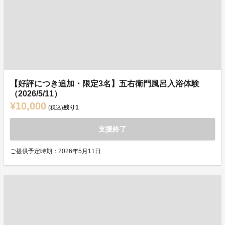
【好評につき追加・限定3名】五右衛門風呂入浴体験
（2026/5/11）
¥10,000
残り
1
(税込)
支援終了
ご提供予定時期：2026年5月11日