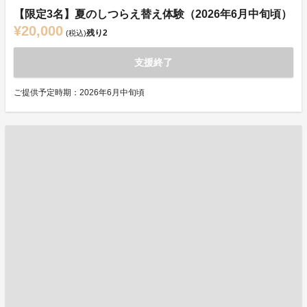
【限定3名】夏のしつらえ替え体験（2026年6月中旬頃）
¥20,000
残り
2
(税込)
支援終了
ご提供予定時期：2026年6月中旬頃