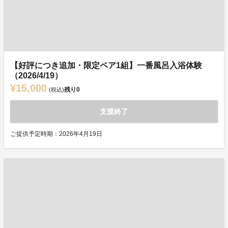
【好評につき追加・限定ペア1組】一番風呂入浴体験
（2026/4/19）
¥15,000
残り
0
(税込)
支援終了
ご提供予定時期：2026年4月19日