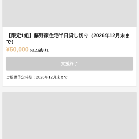
【限定1組】藤野家住宅半日貸し切り（2026年12月末ま
で）
¥50,000
残り
1
(税込)
支援終了
ご提供予定時期：2026年12月末まで