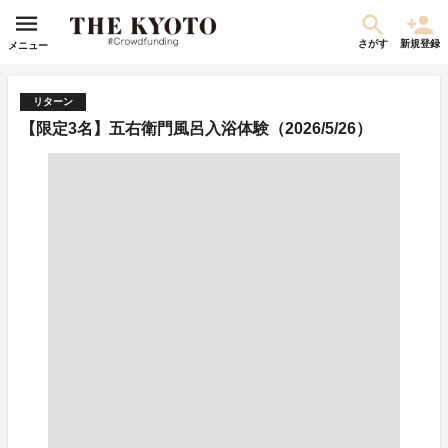
さがす
新規登録
メニュー
リターン
【限定3名】五右衛門風呂入浴体験（2026/5/26）