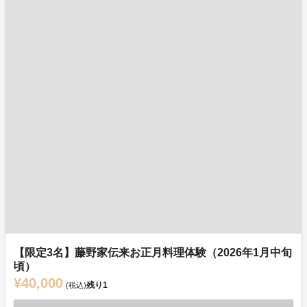
【限定3名】藤野家伝来お正月料理体験（2026年1月中旬
頃）
¥40,000
残り
1
(税込)