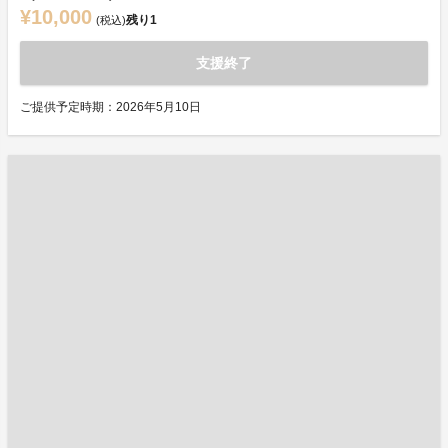
¥10,000
残り
1
(税込)
支援終了
ご提供予定時期：2026年5月10日