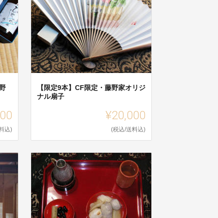
野
【限定9本】CF限定・藤野家オリジ
ナル扇子
000
¥20,000
料込)
(税込/送料込)