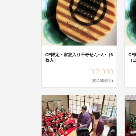
CF限定・家紋入り千寿せんべい（6
C
枚入）
（1
¥7,000
(税込/送料込)