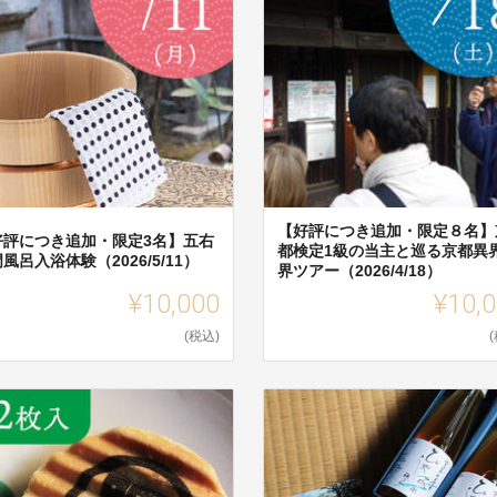
【好評につき追加・限定８名】
好評につき追加・限定3名】五右
都検定1級の当主と巡る京都異
風呂入浴体験（2026/5/11）
界ツアー（2026/4/18）
¥10,000
¥10,
(税込)