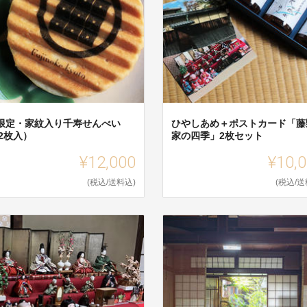
F限定・家紋入り千寿せんべい
ひやしあめ＋ポストカード「藤
2枚入）
家の四季」2枚セット
¥12,000
¥10,
(税込/送料込)
(税込/送