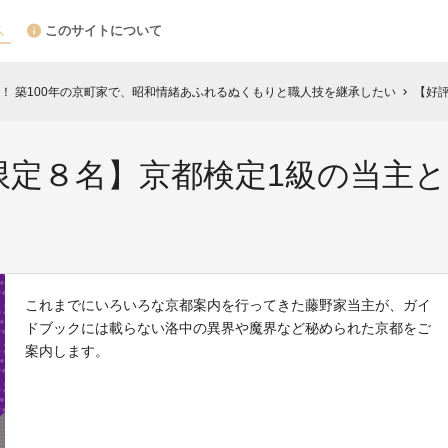
このサイトについて
！ 築100年の京町家で、昭和情緒あふれるぬくもりと職人技を継承したい
【好評に
chevron_right
限定８名】京都検定1級の当主
これまでにいろいろな京都案内を行ってきた藤野家当主が、ガイ
ドブックには載らない洛中の異界や魔界など秘められた京都をご
案内します。