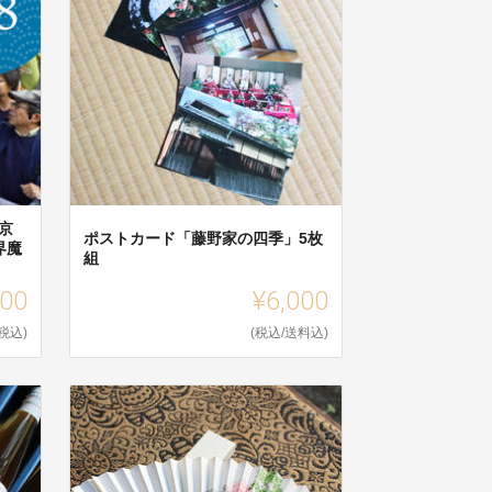
京
ポストカード「藤野家の四季」5枚
界魔
組
000
¥6,000
(税込)
(税込/送料込)