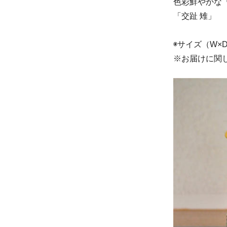
色彩鮮やかな
「交趾 雉」
◉サイズ（W×D×
※お届けに関