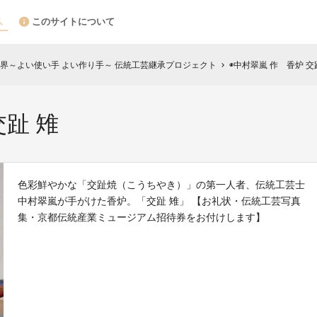
このサイトについて
界～よい使い手 よい作り手～ 伝統工芸継承プロジェクト
◉中村翠嵐 作 香炉 交
chevron_right
交趾 雉
色彩鮮やかな「交趾焼（こうちやき）」の第一人者、伝統工芸士
中村翠嵐が手がけた香炉。「交趾 雉」 【お礼状・伝統工芸写真
集・京都伝統産業ミュージアム招待券をお付けします】