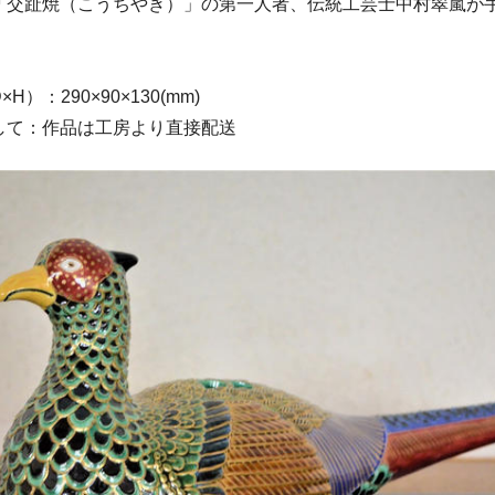
「交趾焼（こうちやき）」の第一人者、伝統工芸士中村翠嵐が
H）：290×90×130(mm)
して：作品は工房より直接配送