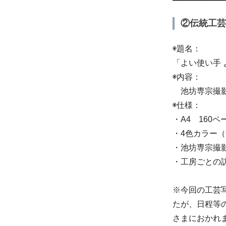
②伝統工芸
◉題名：
「よい使い手
◉内容：
池坊専宗撮影
◉仕様：
・A4 160ペ
・4色カラー（
・池坊専宗撮
・工房ごとの
※今回の工芸
たが、日程等
さまにおかれ