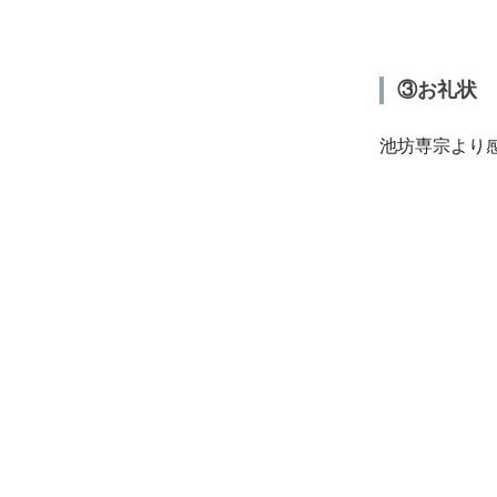
③お礼状
池坊専宗より