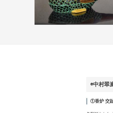
◉中村翠
①香炉 交趾