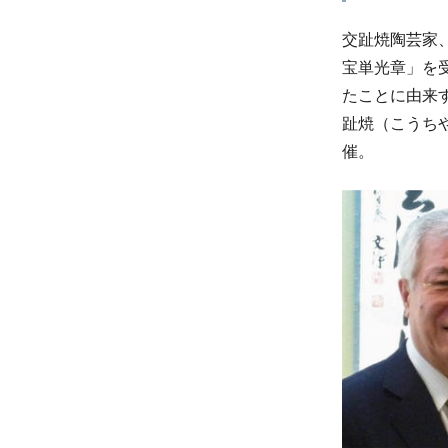
交趾焼陶芸家
宝単光章」を
たことに由来
趾焼（こうち
催。