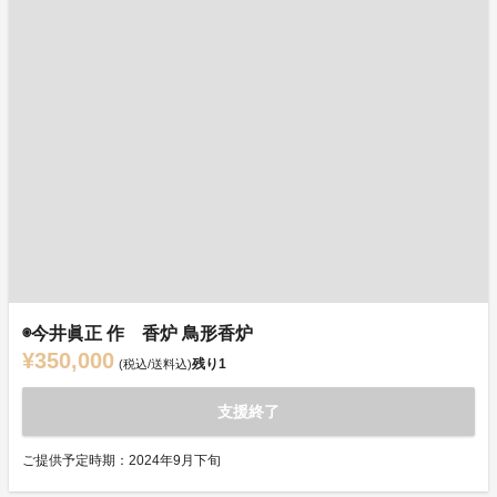
◉今井眞正 作 香炉 鳥形香炉
¥350,000
残り
1
(税込/送料込)
支援終了
ご提供予定時期：2024年9月下旬