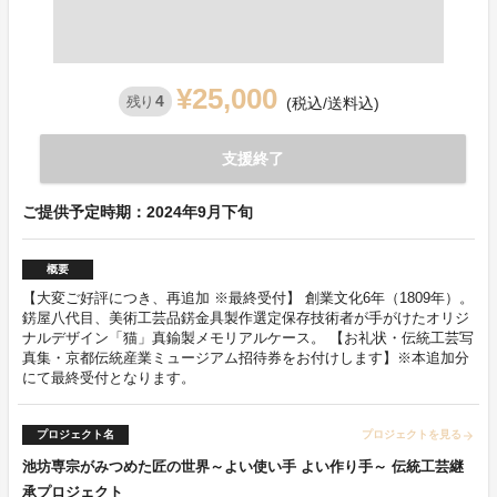
¥25,000
4
残り
(税込/送料込)
支援終了
ご提供予定時期：2024年9月下旬
概要
【大変ご好評につき、再追加 ※最終受付】 創業文化6年（1809年）。
錺屋八代目、美術工芸品錺金具製作選定保存技術者が手がけたオリジ
ナルデザイン「猫」真鍮製メモリアルケース。 【お礼状・伝統工芸写
真集・京都伝統産業ミュージアム招待券をお付けします】※本追加分
にて最終受付となります。
プロジェクト名
プロジェクトを見る
arrow_forward
池坊専宗がみつめた匠の世界～よい使い手 よい作り手～ 伝統工芸継
承プロジェクト