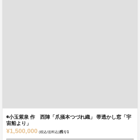
◉小玉紫泉 作 西陣「爪掻本つづれ織」 帯透かし窓「宇
宙船より」
¥1,500,000
残り
1
(税込/送料込)