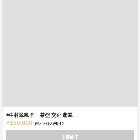
◉中村翠嵐 作 茶盌 交趾 翡翠
¥150,000
残り
0
(税込/送料込)
支援終了