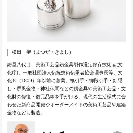
松田 聖（まつだ・きよし）
錺屋八代目、美術工芸品錺金具製作選定保存技術者(文
化庁)、一般社団法人伝統技術伝承者協会理事長等、文
化６（1809）年以前に創業。襖引手・御殿引手・釘隠
し・屏風金物・神社仏閣などの錺金具や美術工芸品・文
化財の修復・復元品等を手がける。現代の生活様式に合
わせた新商品開発やオーダーメイドの美術工芸品や建築
金物なども製造。