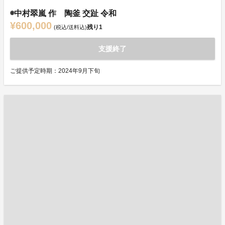
◉中村翠嵐 作 陶釜 交趾 令和
¥600,000
残り
1
(税込/送料込)
支援終了
ご提供予定時期：2024年9月下旬