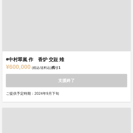
◉中村翠嵐 作 香炉 交趾 雉
¥600,000
残り
1
(税込/送料込)
支援終了
ご提供予定時期：2024年9月下旬