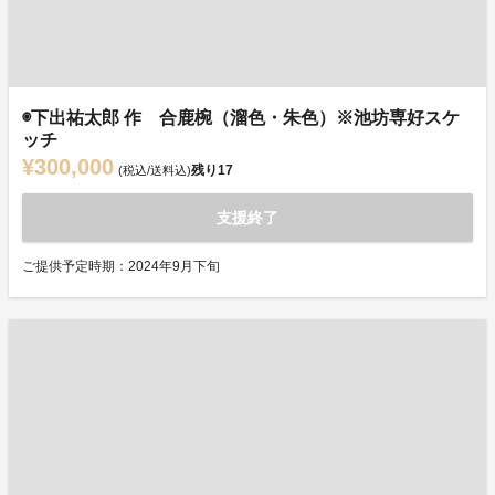
◉下出祐太郎 作 合鹿椀（溜色・朱色）※池坊専好スケ
ッチ
¥300,000
残り
17
(税込/送料込)
支援終了
ご提供予定時期：2024年9月下旬