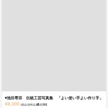
◉池坊専宗 伝統工芸写真集 「よい使い手よい作り手」
¥8,000
残り
292
(税込/送料込)