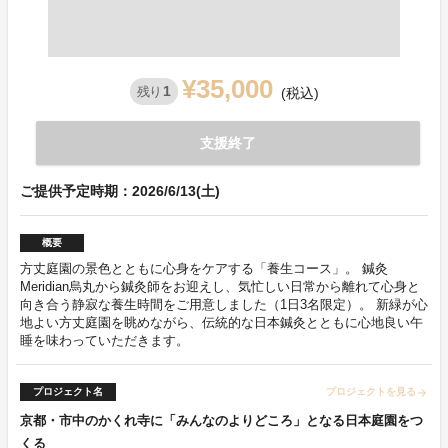
¥35,000
1
残り
(税込)
支援終了
ご提供予定時期：2026/6/13(土)
概要
方丈庭園の景色とともに心身をケアする「養生コース」。 鍼灸
Meridian烏丸から鍼灸師をお迎えし、気忙しい⽇常から離れて⼼⾝と
向き合う静寂な養⽣時間をご用意しました（1日3名限定）。 新緑が心
地よい⽅丈庭園を眺めながら、伝統的な⽇本鍼灸とともに⼼地良い午
睡を味わっていただきます。
プロジェクト名
プロジェクトを見る
arrow_forward
京都・市中のかくれ寺に「みんなのよりどころ」となる日本庭園をつ
くる