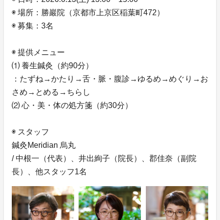
◉ 場所：勝巖院（京都市上京区稲葉町472）
◉ 募集：3名
◉ 提供メニュー
⑴ 養⽣鍼灸（約90分）
：たずね→かたり→⾆・脈・腹診→ゆるめ→めぐり→お
さめ→とめる→ちらし
⑵ ⼼・美・体の処⽅箋（約30分）
◉ スタッフ
鍼灸Meridian 烏丸
/ 中根⼀（代表）、井出絢⼦（院長）、郡佳奈（副院
長）、他スタッフ1名