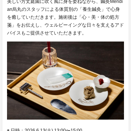
美しい⽅丈庭園に吹く⾵に⾝を委ねながら、鍼灸Meridi
an烏丸のスタッフによる体質別の「養⽣鍼灸」で⼼⾝
を癒していただきます。施術後は「⼼・美・体の処⽅
箋」をお伝えし、ウェルビーイングな⽇々を⽀えるアド
バイスもご提供させていただきます。
◉ 日時：2026.6.13(土) 13:00〜15:00