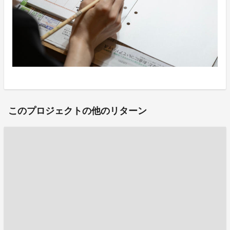
このプロジェクトの他のリターン