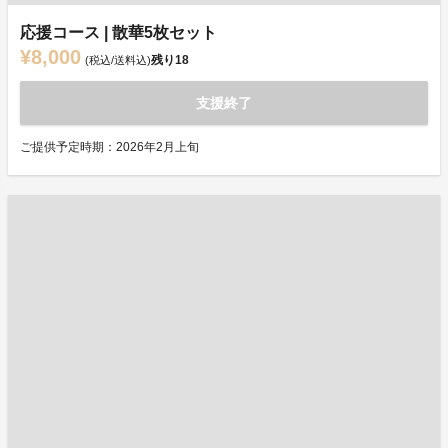
応援コース | 散華5枚セット
¥8,000
残り
18
(税込/送料込)
支援終了
ご提供予定時期：2026年2月上旬