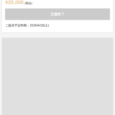
¥20,000
(税込)
支援終了
ご提供予定時期：2026/4/18(土)