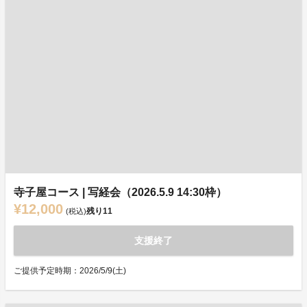
寺子屋コース | 写経会（2026.5.9 14:30枠）
¥12,000
残り
11
(税込)
支援終了
ご提供予定時期：2026/5/9(土)