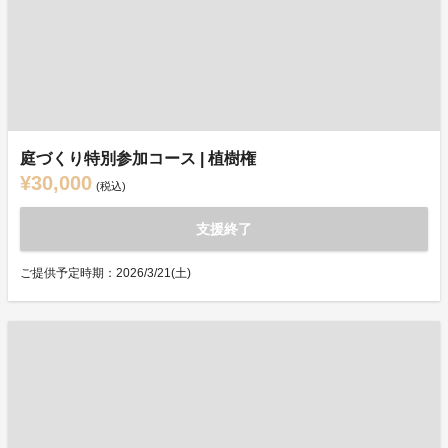
庭づくり特別参加コース | 植樹権
¥30,000
(税込)
支援終了
ご提供予定時期：2026/3/21(土)