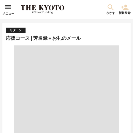
さがす
新規登録
メニュー
リターン
応援コース | 芳名録＋お礼のメール