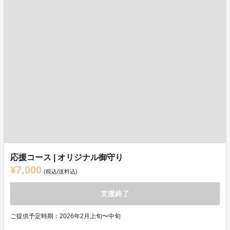
応援コース | オリジナル御守り
¥7,000
(税込/送料込)
支援終了
ご提供予定時期：2026年2月上旬〜中旬