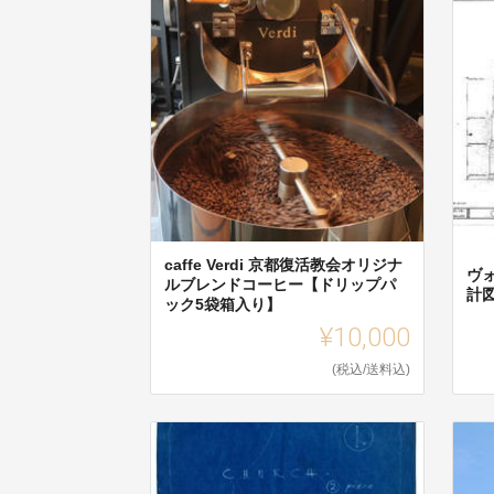
caffe Verdi 京都復活教会オリジナ
ヴ
ルブレンドコーヒー【ドリップパ
計
ック5袋箱入り】
¥10,000
(税込/送料込)