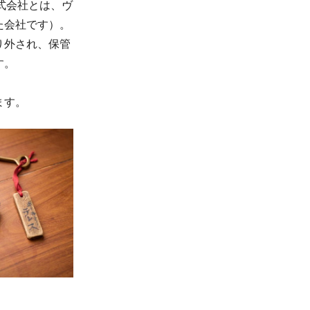
式会社とは、ヴ
た会社です）。
り外され、保管
す。
ます。