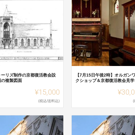
ォーリズ制作の京都復活教会設
【7月15日午後2時】オルガン
図の複製図面
クショップ＆京都復活教会見学
¥15,000
¥30,
(税込/送料込)