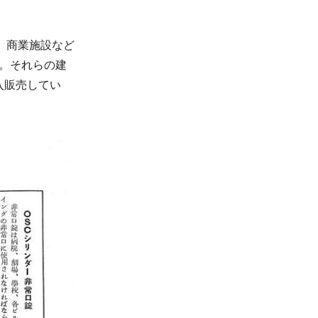
院、商業施設など
る。それらの建
入販売してい