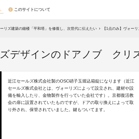
このサイトについて
ーリズ建築の鐘楼「平和塔」を修復し、次世代に伝えたい
【1点のみ】ヴォー
chevron_right
リズデザインのドアノブ クリ
近江セールズ株式会社製のOSC硝子玉堀込箱錠になります（近江
セールズ株式会社とは、ヴォーリズによって設立され、建材や設
備を輸入したり、金物製作を行っていた会社です）。京都復活教
会の扉に設置されていたものですが、ドアの取り換えによって取
り外され、保管されていました。鍵もついてます。