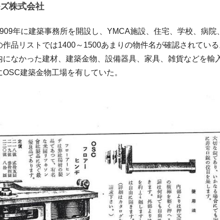
ズ株式会社
909年に建築事務所を開設し、YMCA施設、住宅、学校、病
作品リストでは1400～1500あまりの物件名が確認されてい
内になかった建材、建築金物、設備器具、家具、雑貨などを輸
にOSC建築金物工場を有していた。