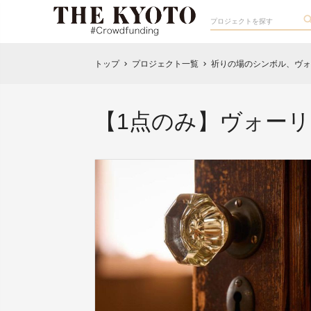
トップ
プロジェクト一覧
祈りの場のシンボル、ヴォ
chevron_right
chevron_right
【1点のみ】ヴォー