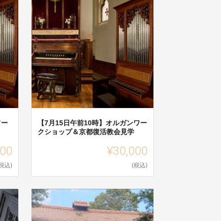
ワー
【7月15日午前10時】オルガンワー
クショップ＆京都復活教会見学
000
¥30,000
(税込)
(税込)