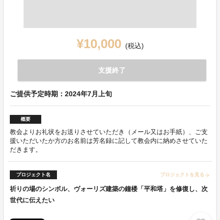
¥10,000
(税込)
支援終了
ご提供予定時期：2024年7月上旬
概要
教会よりお礼状をお送りさせていただき（メール又はお手紙）、ご支
援いただいたか方のお名前は芳名録に記して教会内に納めさせていた
だきます。
プロジェクト名
プロジェクトを見る
arrow_forward
祈りの場のシンボル、ヴォーリズ建築の鐘楼「平和塔」を修復し、次
世代に伝えたい