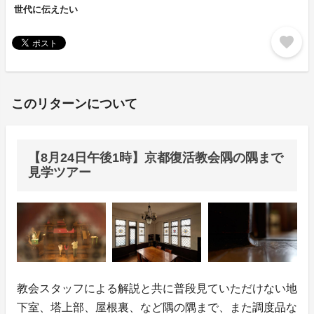
世代に伝えたい
favorite
このリターンについて
【8月24日午後1時】京都復活教会隅の隅まで
見学ツアー
教会スタッフによる解説と共に普段見ていただけない地
下室、塔上部、屋根裏、など隅の隅まで、また調度品な