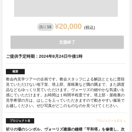
¥20,000
16
残り
(税込)
支援終了
ご提供予定時期：2024年8月24日午後1時
概要
教会内見学ツアーの企画です。教会スタッフによる解説とともに普段
見ていただけない地下室、塔上部、屋根裏など隅の隅まで、また調度
品などもゆっくり見ていただけます。ヴォーリズの細やかな気遣いを
感じていただけます。お時間は１時間半程度です。塔上部・屋根裏の
見学希望の方は、はしごを上っていただきますので動きやすい服装で
お越しください。ぜひ写真がどこのものなのか見つけてください。
プロジェクト名
プロジェクトを見る
arrow_forward
祈りの場のシンボル、ヴォーリズ建築の鐘楼「平和塔」を修復し、次