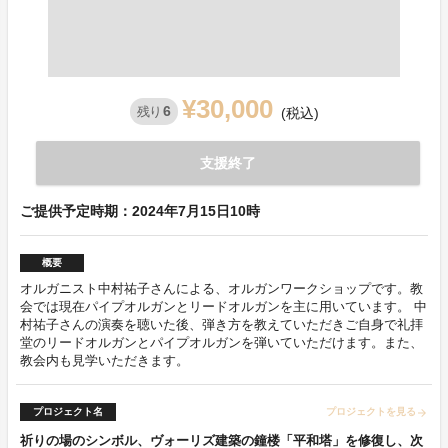
¥30,000
6
残り
(税込)
支援終了
ご提供予定時期：2024年7月15日10時
概要
オルガニスト中村祐子さんによる、オルガンワークショップです。教
会では現在パイプオルガンとリードオルガンを主に用いています。 中
村祐子さんの演奏を聴いた後、弾き方を教えていただきご自身で礼拝
堂のリードオルガンとパイプオルガンを弾いていただけます。また、
教会内も見学いただきます。
プロジェクト名
プロジェクトを見る
arrow_forward
祈りの場のシンボル、ヴォーリズ建築の鐘楼「平和塔」を修復し、次