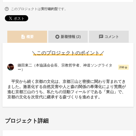
このプロジェクトは
実行確約型
です。
description
stars
chat
概要
新着情報 (2)
コメント
＼このプロジェクトのポイント／
鎌田東二（本協議会会長、宗教哲学者、神道ソングライタ
arrow_downward
詳細
ー）
平安から続く京都の文化は、京都三山と密接に関わり育まれてき
ました。激甚化する自然災害や人と森の関係の希薄化により荒廃が
進む京都三山のうち、私たちの活動フィールドである「東山」で、
京都の文化を次世代に継承する森づくりを進めます。
プロジェクト詳細