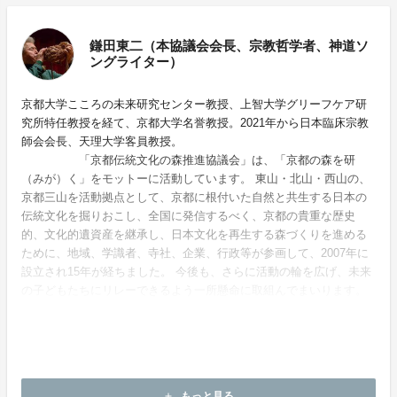
鎌田東二（本協議会会長、宗教哲学者、神道ソ
ングライター）
京都大学こころの未来研究センター教授、上智大学グリーフケア研
究所特任教授を経て、京都大学名誉教授。2021年から日本臨床宗教
師会会長、天理大学客員教授。
「京都伝統文化の森推進協議会」は、「京都の森を研
（みが）く」をモットーに活動しています。 東山・北山・西山の、
京都三山を活動拠点として、京都に根付いた自然と共生する日本の
伝統文化を掘りおこし、全国に発信するべく、京都の貴重な歴史
的、文化的遺資産を継承し、日本文化を再生する森づくりを進める
ために、地域、学識者、寺社、企業、行政等が参画して、2007年に
設立され15年が経ちました。 今後も、さらに活動の輪を広げ、未来
の子どもたちにリレーできるよう一所懸命に取組んでまいります。
多くの方々のご支援をお願い申し上げます。
ホームページ：
https://kyoto-dentoubunkanomori.jp/
もっと見る
add