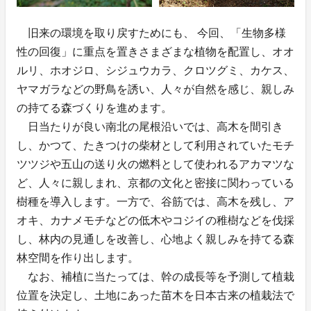
旧来の環境を取り戻すためにも、 今回、「生物多様
性の回復」に重点を置きさまざまな植物を配置し、オオ
ルリ、ホオジロ、シジュウカラ、クロツグミ、カケス、
ヤマガラなどの野鳥を誘い、人々が自然を感じ、親しみ
の持てる森づくりを進めます。
日当たりが良い南北の尾根沿いでは、高木を間引き
し、かつて、たきつけの柴材として利用されていたモチ
ツツジや五山の送り火の燃料として使われるアカマツな
ど、人々に親しまれ、京都の文化と密接に関わっている
樹種を導入します。一方で、谷筋では、高木を残し、ア
オキ、カナメモチなどの低木やコジイの稚樹などを伐採
し、林内の見通しを改善し、心地よく親しみを持てる森
林空間を作り出します。
なお、補植に当たっては、幹の成長等を予測して植栽
位置を決定し、土地にあった苗木を日本古来の植栽法で