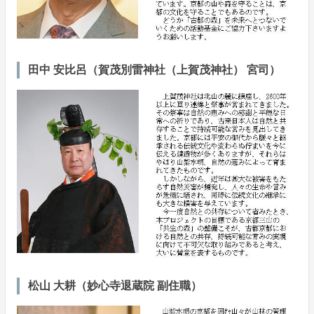
田中 安比呂（賀茂別雷神社（上賀茂神社） 宮司）
松山 大耕（妙心寺退蔵院 副住職）