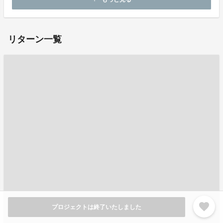
お問い合わせ：
moriwo-mamorou@kyoto-dentoubunkanomori.jp
リターン一覧
favorite
プロジェクトは終了いたしました