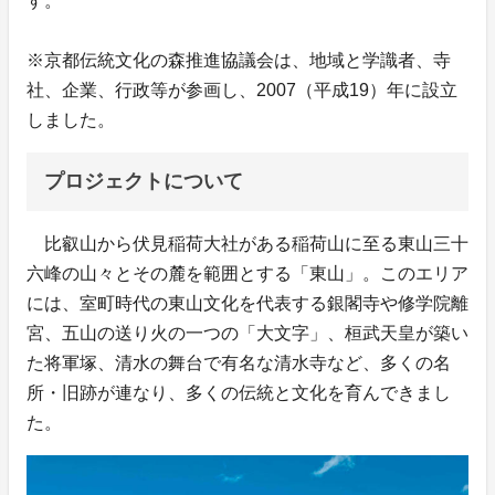
す。
※京都伝統文化の森推進協議会は、地域と学識者、寺
社、企業、行政等が参画し、2007（平成19）年に設立
しました。
プロジェクトについて
比叡山から伏見稲荷大社がある稲荷山に至る東山三十
六峰の山々とその麓を範囲とする「東山」。このエリア
には、室町時代の東山文化を代表する銀閣寺や修学院離
宮、五山の送り火の一つの「大文字」、桓武天皇が築い
た将軍塚、清水の舞台で有名な清水寺など、多くの名
所・旧跡が連なり、多くの伝統と文化を育んできまし
た。