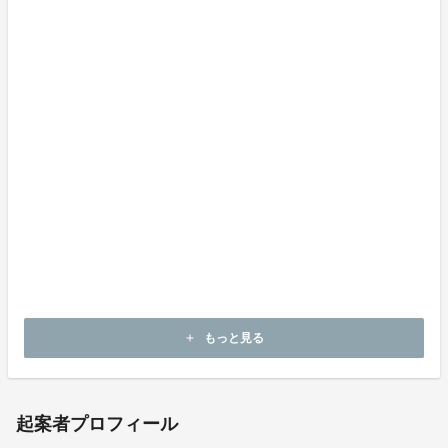
山折 哲雄（京都伝統文化の森推進協議会 初代会長、
国際日本文化研究センター名誉教授・元所長）
もっと見る
add
起案者プロフィール