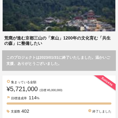
荒廃が進む京都三山の「東山」1200年の文化育む「共生
の森」に整備したい
このプロジェクトは2023/01/31に終了いたしました。温かいご
支援、ありがとうございました。
Success
stars
集まっている金額
¥5,721,000
(目標 ¥5,000,000)
114
flag
目標達成率
%
402
watch_later
支援数
終了しました