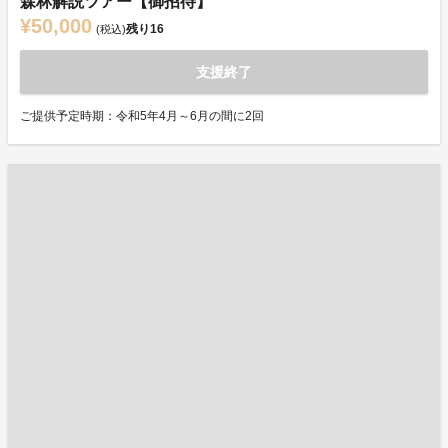
森林解説ツアー【御招待】
¥50,000
残り
16
(税込)
支援終了
ご提供予定時期：令和5年4月～6月の間に2回