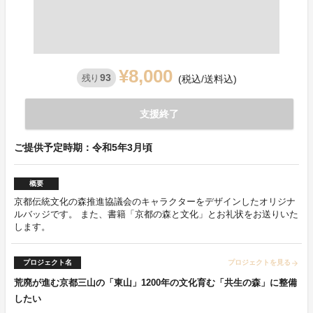
¥8,000
93
残り
(税込/送料込)
支援終了
ご提供予定時期：令和5年3月頃
概要
京都伝統文化の森推進協議会のキャラクターをデザインしたオリジナ
ルバッジです。 また、書籍「京都の森と文化」とお礼状をお送りいた
します。
プロジェクト名
プロジェクトを見る
arrow_forward
荒廃が進む京都三山の「東山」1200年の文化育む「共生の森」に整備
したい