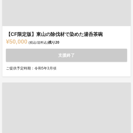
【CF限定版】東山の除伐材で染めた湯呑茶碗
¥50,000
残り
20
(税込/送料込)
支援終了
ご提供予定時期：令和5年3月頃