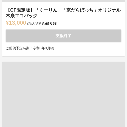
【CF限定版】「くーりん」「京だらぼっち」オリジナル
木糸エコバック
¥13,000
残り
68
(税込/送料込)
支援終了
ご提供予定時期：令和5年3月頃