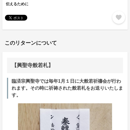
伝えるために
favorite
このリターンについて
【興聖寺般若札】
臨済宗興聖寺では毎年1月１日に大般若祈禱会が行わ
れます。その時に祈祷された般若札をお送りいたしま
す。