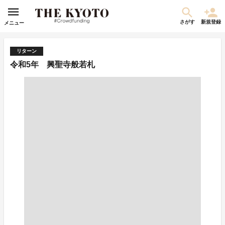
さがす
新規登録
メニュー
リターン
令和5年 興聖寺般若札