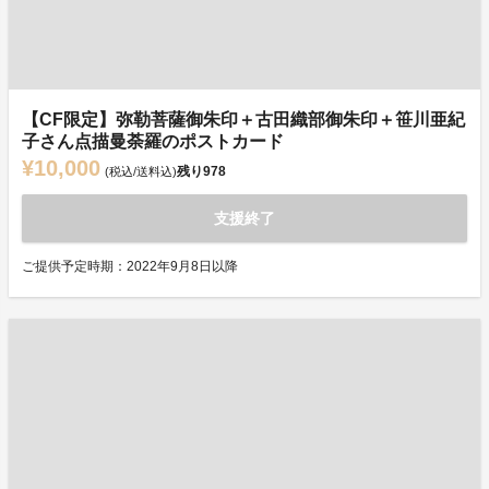
【CF限定】弥勒菩薩御朱印＋古田織部御朱印＋笹川亜紀
子さん点描曼荼羅のポストカード
¥10,000
残り
978
(税込/送料込)
支援終了
ご提供予定時期：2022年9月8日以降