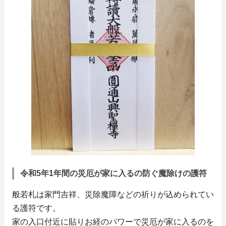
令和5年1年間の災厄が家に入るの防ぐ魔除けの護符
般若札は家門吉祥、災除魔障などの祈りが込められてい
る護符です。
家の入口付近に貼りお経のパワーで災厄が家に入るのを