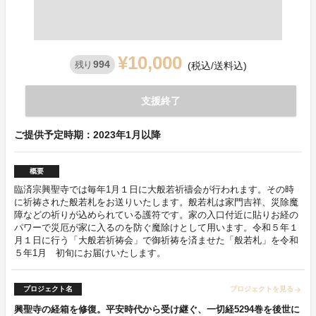
¥10,000
994
残り
(税込/送料込)
支援終了
ご提供予定時期：2023年1月以降
概要
臨済宗興聖寺では毎年1月１日に大般若祈禱会が行われます。その時
に祈祷された般若札をお送りいたします。般若札は家門吉祥、災除魔
障などの祈りが込められている護符です。家の入口付近に貼りお経の
パワーで災厄が家に入るのを防ぐ魔除けとして用います。令和５年１
月１日に行う「大般若祈祷会」で御祈祷を済ませた「般若札」を令和
５年1月 初旬にお届けいたします。
プロジェクト名
プロジェクトを見る
arrow_forward
興聖寺の経箱を修復。平安時代から受け継ぐ、一切経5294巻を後世に