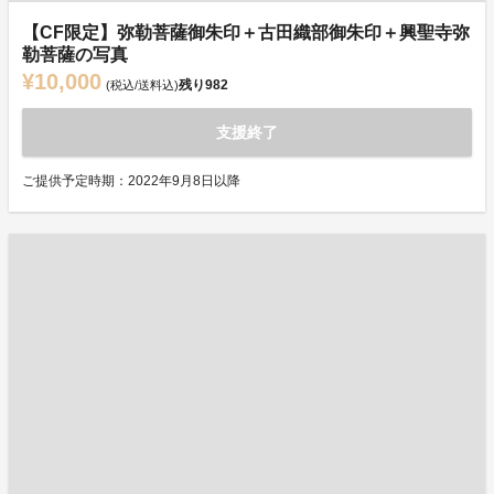
【CF限定】弥勒菩薩御朱印＋古田織部御朱印＋興聖寺弥
勒菩薩の写真
¥10,000
残り
982
(税込/送料込)
支援終了
ご提供予定時期：2022年9月8日以降