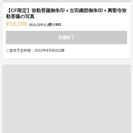
【CF限定】弥勒菩薩御朱印＋古田織部御朱印＋興聖寺弥
勒菩薩の写真
¥10,000
残り
982
(税込/送料込)
支援終了
ご提供予定時期：2022年9月8日以降