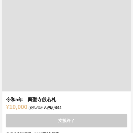
令和5年 興聖寺般若札
¥10,000
残り
994
(税込/送料込)
支援終了