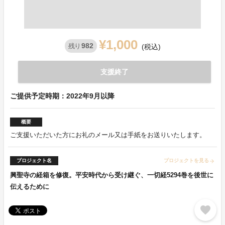
¥1,000
982
残り
(税込)
支援終了
ご提供予定時期：2022年9月以降
概要
ご支援いただいた方にお礼のメール又は手紙をお送りいたします。
プロジェクト名
プロジェクトを見る
arrow_forward
興聖寺の経箱を修復。平安時代から受け継ぐ、一切経5294巻を後世に
伝えるために
favorite