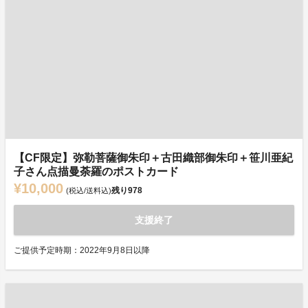
【CF限定】弥勒菩薩御朱印＋古田織部御朱印＋笹川亜紀
子さん点描曼荼羅のポストカード
¥10,000
残り
978
(税込/送料込)
支援終了
ご提供予定時期：2022年9月8日以降