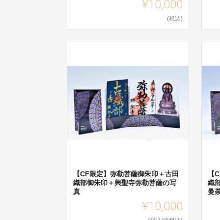
¥10,000
(税込)
【CF限定】弥勒菩薩御朱印＋古田
【
織部御朱印＋興聖寺弥勒菩薩の写
織
真
曼
¥10,000