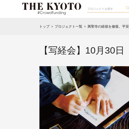
トップ
プロジェクト一覧
興聖寺の経箱を修復。平安
chevron_right
chevron_right
【写経会】10月30