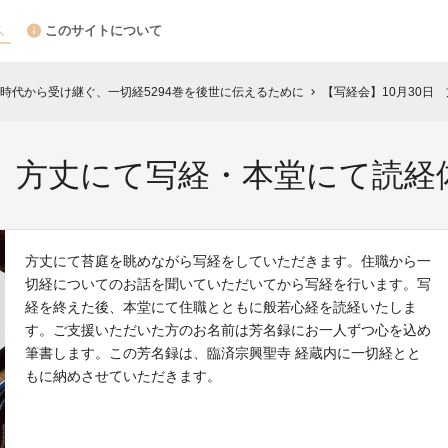
このサイトについて
時代から受け継ぐ、一切経5294巻を後世に伝えるために
【写経会】10月30日
chevron_right
日 方丈にて写経・本堂にて読経
方丈にて苔庭を眺めながら写経をしていただきます。住職から一
切経についてのお話を聞いていただいてから写経を行います。写
経を終えた後、本堂にて住職とともに般若心経を読経いたしま
す。ご支援いただいた方のお名前は芳名録にお一人ずつ心を込め
筆書します。この芳名録は、臨済宗興聖寺 経蔵内に一切経とと
もに納めさせていただきます。