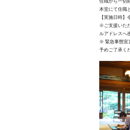
住職から一切
本堂にて住職
【実施日時】令和
※ご支援いただ
ルアドレスへ
※ 緊急事態
予めご了承く