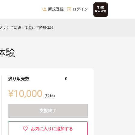
新規登録
ログイン
 方丈にて写経・本堂にて読経体験
体験
残り販売数
0
¥10,000
(税込)
支援終了
お気に入りに追加する