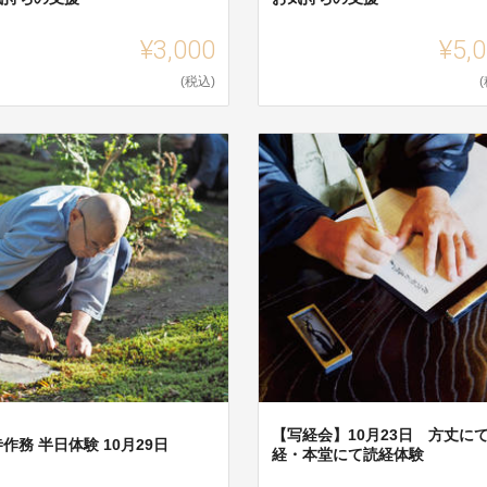
¥3,000
¥5,
(税込)
【写経会】10月23日 方丈に
作務 半日体験 10月29日
経・本堂にて読経体験