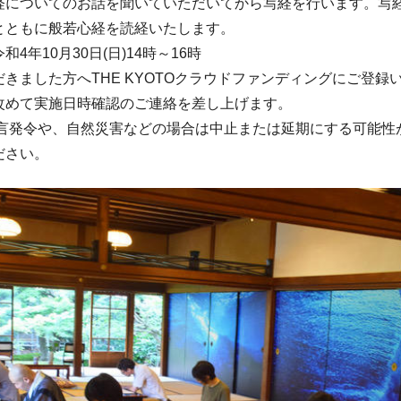
経についてのお話を聞いていただいてから写経を行います。写
とともに般若心経を読経いたします。
4年10月30日(日)14時～16時
きました方へTHE KYOTOクラウドファンディングにご登録
改めて実施日時確認のご連絡を差し上げます。
宣言発令や、自然災害などの場合は中止または延期にする可能性
ださい。