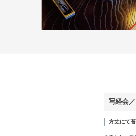
写経会／1
方丈にて苔