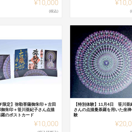
¥10,000
¥10,
(税込)
CF限定】弥勒菩薩御朱印＋古田
【特別体験】11月4日 笹川亜
部御朱印＋笹川亜紀子さん点描
さんの点描曼荼羅を用いた坐禅
荼羅のポストカード
験
¥10,000
¥20,