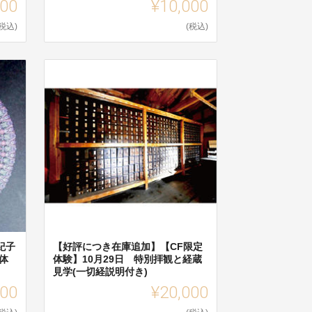
000
¥10,000
(税込)
(税込)
紀子
【好評につき在庫追加】【CF限定
体
体験】10月29日 特別拝観と経蔵
見学(一切経説明付き)
000
¥20,000