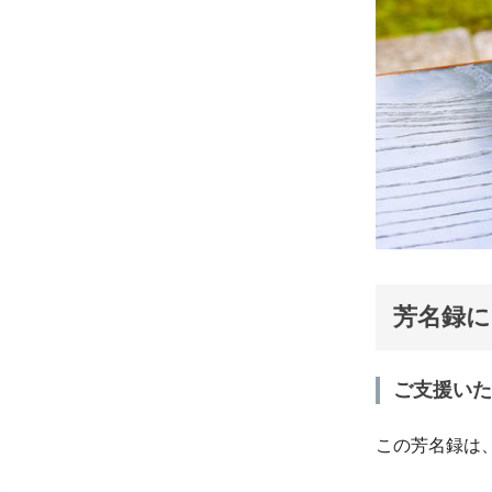
芳名録に
ご支援いた
この芳名録は