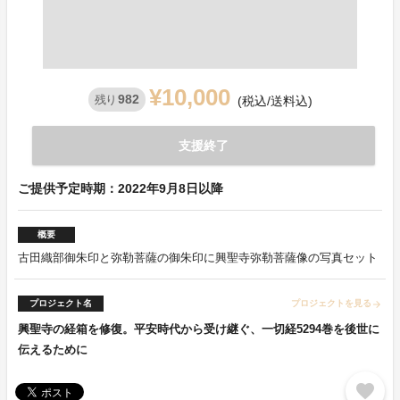
¥10,000
982
残り
(税込/送料込)
支援終了
ご提供予定時期：2022年9月8日以降
概要
古田織部御朱印と弥勒菩薩の御朱印に興聖寺弥勒菩薩像の写真セット
プロジェクト名
プロジェクトを見る
arrow_forward
興聖寺の経箱を修復。平安時代から受け継ぐ、一切経5294巻を後世に
伝えるために
favorite