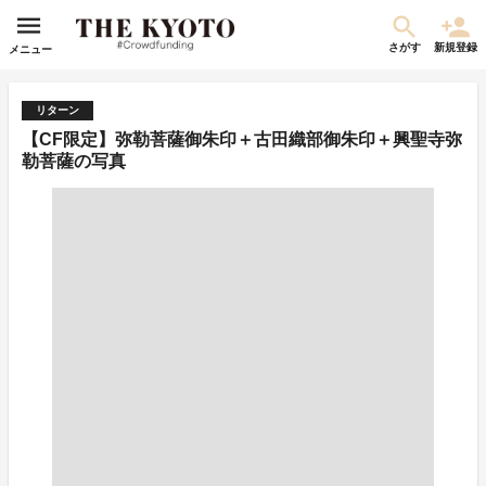
さがす
新規登録
メニュー
リターン
【CF限定】弥勒菩薩御朱印＋古田織部御朱印＋興聖寺弥
勒菩薩の写真