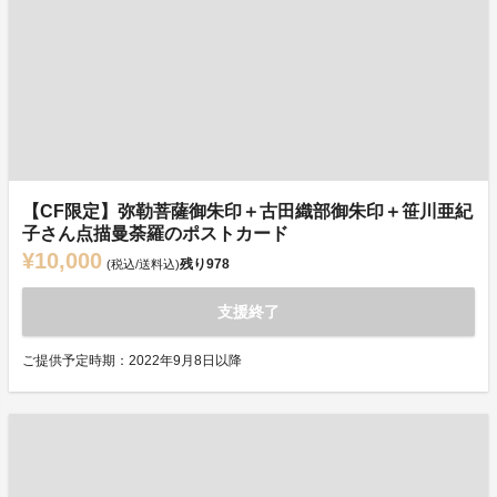
【CF限定】弥勒菩薩御朱印＋古田織部御朱印＋笹川亜紀
子さん点描曼荼羅のポストカード
¥10,000
残り
978
(税込/送料込)
支援終了
ご提供予定時期：2022年9月8日以降