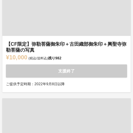
【CF限定】弥勒菩薩御朱印＋古田織部御朱印＋興聖寺弥
勒菩薩の写真
¥10,000
残り
982
(税込/送料込)
支援終了
ご提供予定時期：2022年9月8日以降