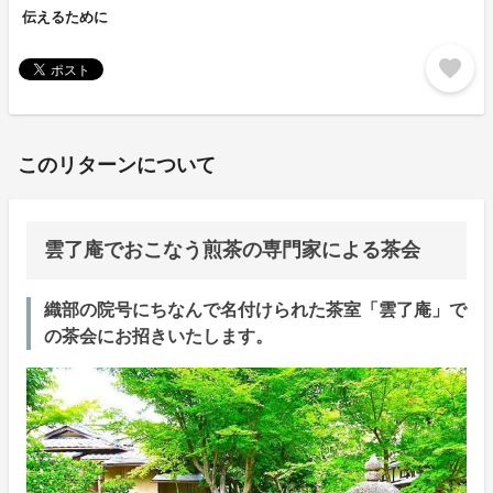
伝えるために
favorite
このリターンについて
雲了庵でおこなう煎茶の専門家による茶会
織部の院号にちなんで名付けられた茶室「雲了庵」で
の茶会にお招きいたします。