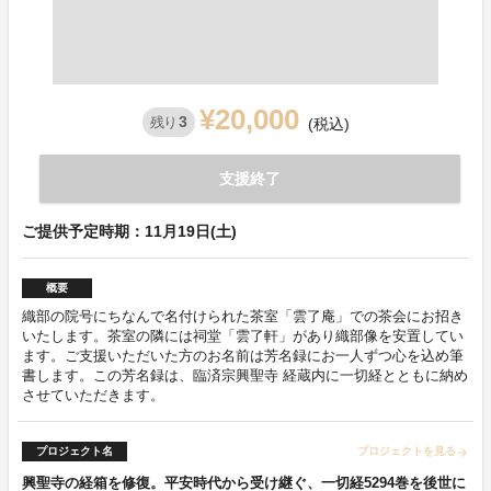
¥20,000
3
残り
(税込)
支援終了
ご提供予定時期：11月19日(土)
概要
織部の院号にちなんで名付けられた茶室「雲了庵」での茶会にお招き
いたします。茶室の隣には祠堂「雲了軒」があり織部像を安置してい
ます。ご支援いただいた方のお名前は芳名録にお一人ずつ心を込め筆
書します。この芳名録は、臨済宗興聖寺 経蔵内に一切経とともに納め
させていただきます。
プロジェクト名
プロジェクトを見る
arrow_forward
興聖寺の経箱を修復。平安時代から受け継ぐ、一切経5294巻を後世に