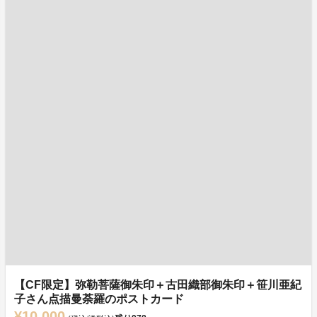
【CF限定】弥勒菩薩御朱印＋古田織部御朱印＋笹川亜紀
子さん点描曼荼羅のポストカード
¥10,000