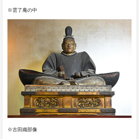
※雲了庵の中
※古田織部像