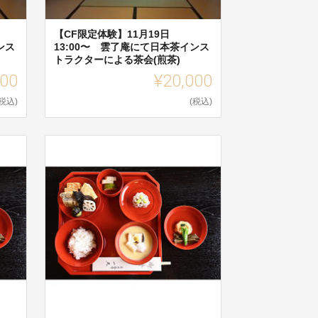
【CF限定体験】11月19日
ンス
13:00〜 雲了庵にて日本茶インス
トラクターによる茶会(煎茶)
000
¥20,000
(税込)
(税込)