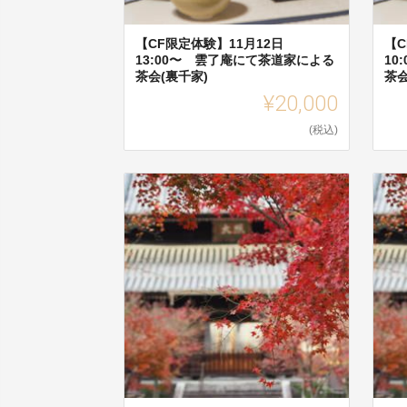
【CF限定体験】11月12日
【C
13:00〜 雲了庵にて茶道家による
10
茶会(裏千家)
茶会
¥20,000
(税込)