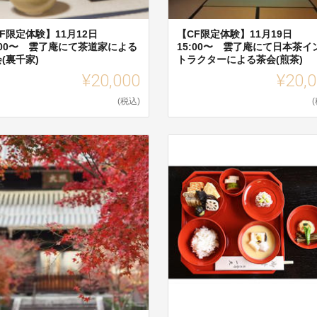
F限定体験】11月12日
【CF限定体験】11月19日
:00〜 雲了庵にて茶道家による
15:00〜 雲了庵にて日本茶イ
(裏千家)
トラクターによる茶会(煎茶)
¥20,000
¥20,
(税込)