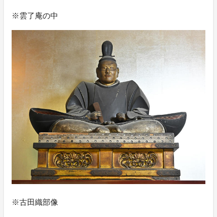
※雲了庵の中
※古田織部像