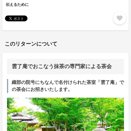
伝えるために
favorite
このリターンについて
雲了庵でおこなう抹茶の専門家による茶会
織部の院号にちなんで名付けられた茶室「雲了庵」で
の茶会にお招きいたします。