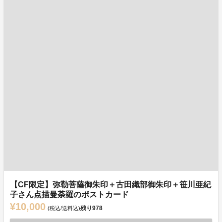
【CF限定】弥勒菩薩御朱印＋古田織部御朱印＋笹川亜紀
子さん点描曼荼羅のポストカード
¥10,000
残り
978
(税込/送料込)