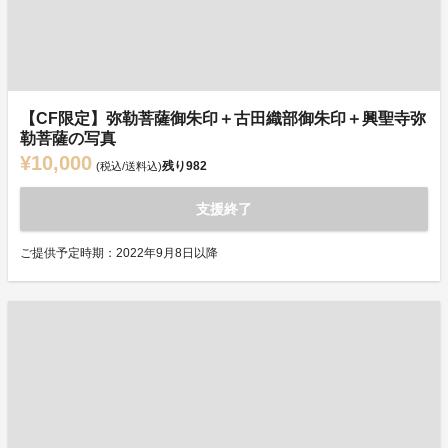
【CF限定】弥勒菩薩御朱印＋古田織部御朱印＋興聖寺弥
勒菩薩の写真
¥10,000
残り
982
(税込/送料込)
支援終了
ご提供予定時期：2022年9月8日以降