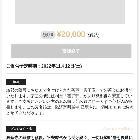
¥20,000
0
残り
(税込)
支援終了
ご提供予定時期：2022年11月12日(土)
概要
織部の院号にちなんで名付けられた茶室「雲了庵」での茶会にお招き
いたします。茶室の隣には祠堂「雲了軒」があり織部像を安置してい
ます。ご支援いただいた方のお名前は芳名録にお一人ずつ心を込め筆
書します。この芳名録は、臨済宗興聖寺 経蔵内に一切経とともに納め
させていただきます。
プロジェクト名
プロジェクトを見る
arrow_forward
興聖寺の経箱を修復。平安時代から受け継ぐ、一切経5294巻を後世に