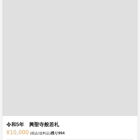
令和5年 興聖寺般若札
¥10,000
残り
994
(税込/送料込)