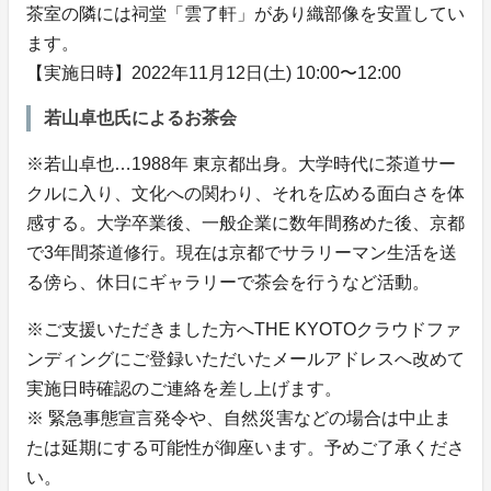
茶室の隣には祠堂「雲了軒」があり織部像を安置してい
ます。
【実施日時】2022年11月12日(土) 10:00〜12:00
若山卓也氏によるお茶会
※若山卓也…1988年 東京都出身。大学時代に茶道サー
クルに入り、文化への関わり、それを広める面白さを体
感する。大学卒業後、一般企業に数年間務めた後、京都
で3年間茶道修行。現在は京都でサラリーマン生活を送
る傍ら、休日にギャラリーで茶会を行うなど活動。
※ご支援いただきました方へTHE KYOTOクラウドファ
ンディングにご登録いただいたメールアドレスへ改めて
実施日時確認のご連絡を差し上げます。
※ 緊急事態宣言発令や、自然災害などの場合は中止ま
たは延期にする可能性が御座います。予めご了承くださ
い。