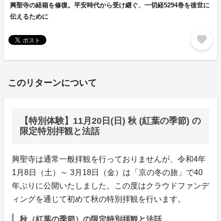
興聖寺の経箱を修復。平安時代から受け継ぐ、一切経5294巻を後世に
伝えるために
favorite
このリターンについて
【特別体験】11月20日(日) 秋 (紅葉の季節) の
限定特別拝観と法話
興聖寺は通常一般拝観を行っておりませんが、令和4年
1月8日（土）～ 3月18日（金）は「京の冬の旅」で40
年ぶりに公開いたしました。この度はクラウドファンデ
ィングを通じて初めて秋の特別拝観を行います。
秋（紅葉の季節）の限定特別拝観と法話