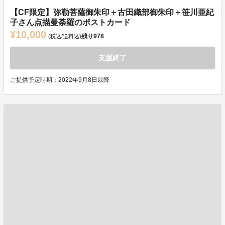
【CF限定】弥勒菩薩御朱印＋古田織部御朱印＋笹川亜紀
子さん点描曼荼羅のポストカード
¥10,000
残り
978
(税込/送料込)
支援終了
ご提供予定時期：2022年9月8日以降