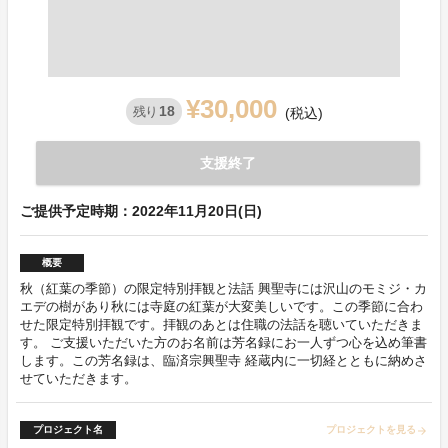
¥30,000
18
残り
(税込)
支援終了
ご提供予定時期：2022年11月20日(日)
概要
秋（紅葉の季節）の限定特別拝観と法話 興聖寺には沢山のモミジ・カ
エデの樹があり秋には寺庭の紅葉が大変美しいです。この季節に合わ
せた限定特別拝観です。拝観のあとは住職の法話を聴いていただきま
す。 ご支援いただいた方のお名前は芳名録にお一人ずつ心を込め筆書
します。この芳名録は、臨済宗興聖寺 経蔵内に一切経とともに納めさ
せていただきます。
プロジェクト名
プロジェクトを見る
arrow_forward