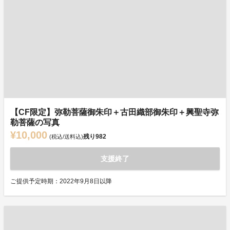
【CF限定】弥勒菩薩御朱印＋古田織部御朱印＋興聖寺弥
勒菩薩の写真
¥10,000
残り
982
(税込/送料込)
支援終了
ご提供予定時期：2022年9月8日以降