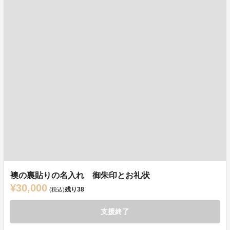
襖の裏貼りの名入れ 御朱印とお礼状
¥30,000
残り
38
(税込)
支援終了