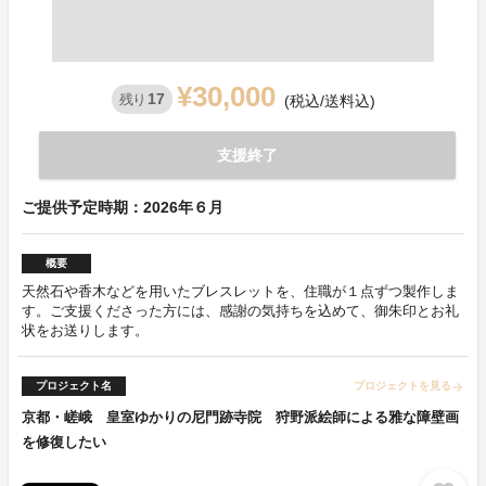
¥30,000
17
残り
(税込/送料込)
支援終了
ご提供予定時期：2026年６月
概要
天然石や香木などを用いたブレスレットを、住職が１点ずつ製作しま
す。ご支援くださった方には、感謝の気持ちを込めて、御朱印とお礼
状をお送りします。
プロジェクト名
プロジェクトを見る
arrow_forward
京都・嵯峨 皇室ゆかりの尼門跡寺院 狩野派絵師による雅な障壁画
を修復したい