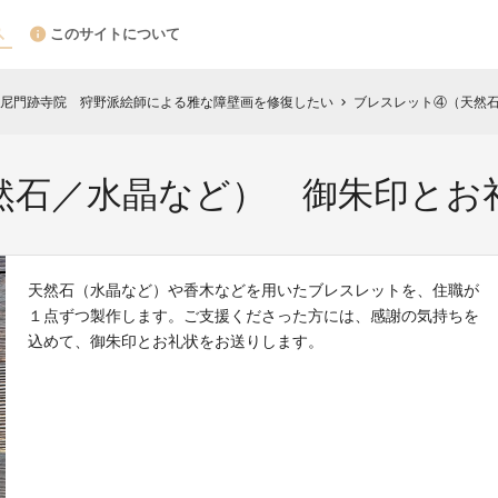
このサイトについて
尼門跡寺院 狩野派絵師による雅な障壁画を修復したい
ブレスレット④（天然
chevron_right
然石／水晶など） 御朱印とお
天然石（水晶など）や香木などを用いたブレスレットを、住職が
１点ずつ製作します。ご支援くださった方には、感謝の気持ちを
込めて、御朱印とお礼状をお送りします。