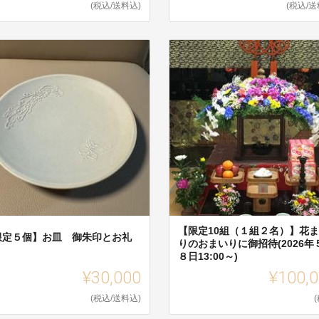
(税込/送料込)
(税込/送
【限定10組（１組２名）】花
限定５個】お皿 御朱印とお礼
りのおまいりに御招待(2026年
８日13:00～)
¥30,000
¥100,
(税込/送料込)