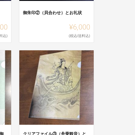
御朱印②（貝合わせ）とお礼状
000
¥6,000
料込)
(税込/送料込)
御
クリアファイル③（舟乗観音）と