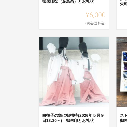
御朱印③（花鳥画）とお礼状
朱
¥6,000
(税込/送料込)
白拍子の舞に御招待(2026年５月９
ス
日13:30～) 御朱印とお礼状
御