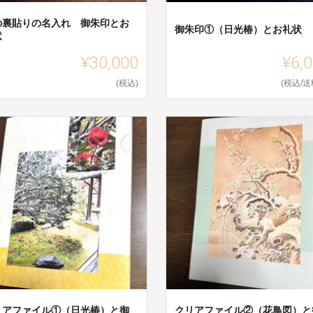
の裏貼りの名入れ 御朱印とお
御朱印①（日光椿）とお礼状
状
¥30,000
¥6,
(税込)
(税込/送
リアファイル①（日光椿）と御
クリアファイル②（花鳥図）と