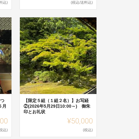
料込)
(税込/送料込)
まつ
【限定５組（１組２名）】お写経
５月
②(2026年5月29日10:00～) 御朱
印とお礼状
000
¥50,000
(税込)
(税込)