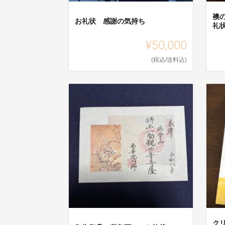
襖
お礼状 感謝の気持ち
礼
¥50,000
(税込/送料込)
ク