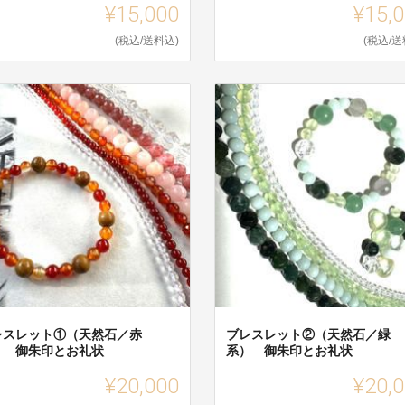
¥15,000
¥15,
(税込/送料込)
(税込/送
レスレット①（天然石／赤
ブレスレット②（天然石／緑
） 御朱印とお礼状
系） 御朱印とお礼状
¥20,000
¥20,