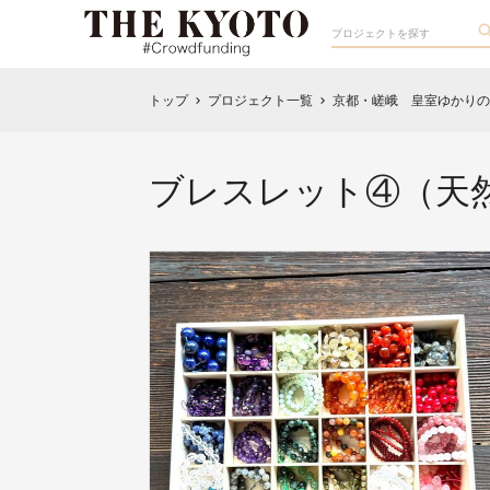
トップ
プロジェクト一覧
京都・嵯峨 皇室ゆかりの
chevron_right
chevron_right
ブレスレット④（天