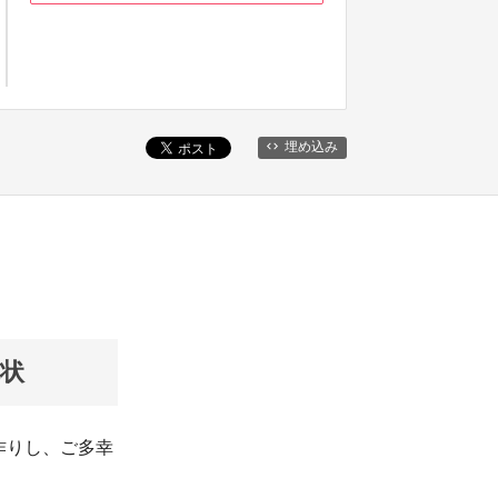
埋め込み
状
作りし、ご多幸