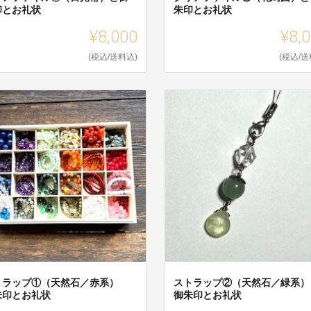
印とお礼状
朱印とお礼状
¥8,000
¥8,
(税込/送料込)
(税込/送
トラップ①（天然石／赤系）
ストラップ②（天然石／緑系
朱印とお礼状
御朱印とお礼状