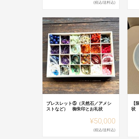
(税込/送料込)
ブレスレット⑤（天然石／アメシ
【
ストなど） 御朱印とお礼状
状
¥50,000
(税込/送料込)