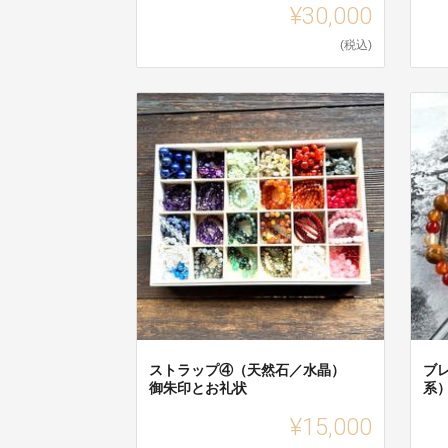
¥30,000
(税込)
ストラップ④（天然石／水晶）
ブ
御朱印とお礼状
系
¥15,000