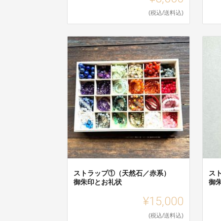
(税込/送料込)
ストラップ①（天然石／赤系）
ス
御朱印とお礼状
御
¥15,000
(税込/送料込)