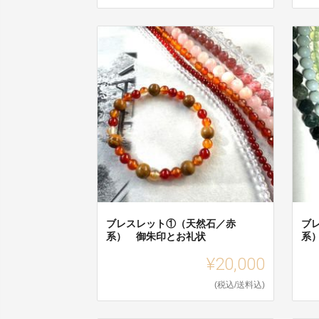
ブレスレット①（天然石／赤
ブ
系） 御朱印とお礼状
系
¥20,000
(税込/送料込)