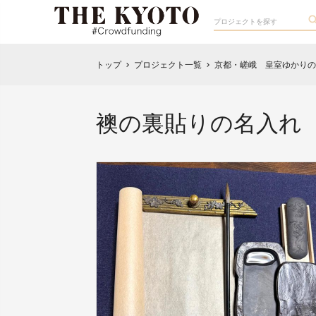
トップ
プロジェクト一覧
京都・嵯峨 皇室ゆかりの
chevron_right
chevron_right
襖の裏貼りの名入れ