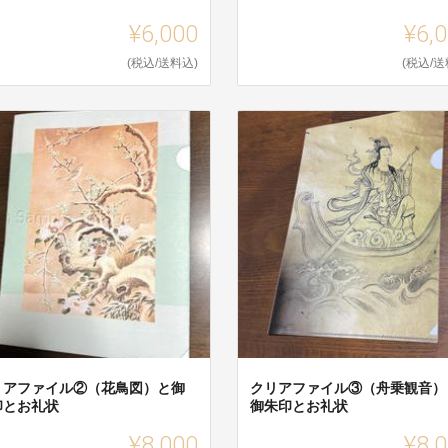
¥6,000
¥6,
(税込/送料込)
(税込/送
リアファイル②（花鳥図）と御
クリアファイル③（舟乗観音）
印とお礼状
御朱印とお礼状
¥8,000
¥8,