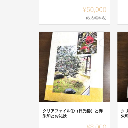
¥50,000
(税込/送料込)
クリアファイル①（日光椿）と御
ク
朱印とお礼状
朱
¥8,000