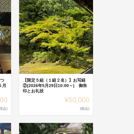
まつ
【限定５組（１組２名）】お写経
５月
②(2026年5月29日10:00～) 御朱
印とお礼状
000
¥50,000
(税込)
(税込)