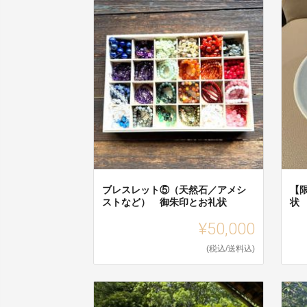
ブレスレット⑤（天然石／アメシ
【
ストなど） 御朱印とお礼状
状
¥50,000
(税込/送料込)