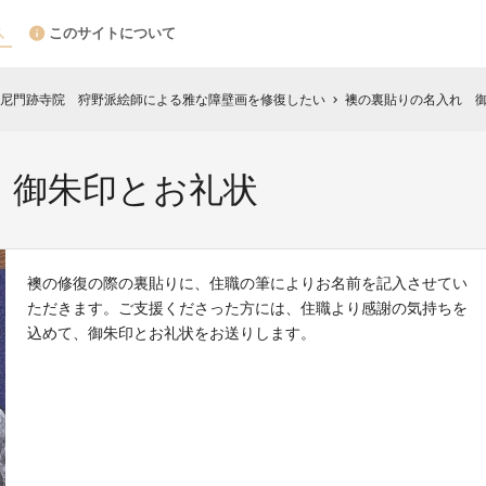
このサイトについて
尼門跡寺院 狩野派絵師による雅な障壁画を修復したい
襖の裏貼りの名入れ 
chevron_right
 御朱印とお礼状
襖の修復の際の裏貼りに、住職の筆によりお名前を記入させてい
ただきます。ご支援くださった方には、住職より感謝の気持ちを
込めて、御朱印とお礼状をお送りします。