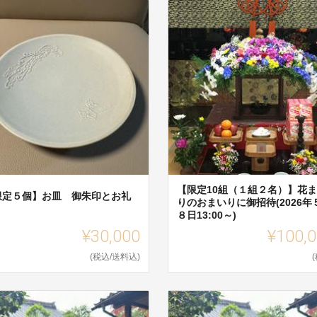
【限定10組（１組２名）】花
限定５個】お皿 御朱印とお礼
りのおまいりに御招待(2026年
８日13:00～)
¥30,000
¥100,
(税込/送料込)