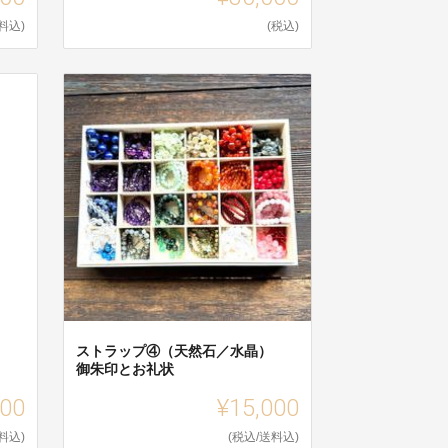
料込)
(税込)
）
ストラップ④（天然石／水晶）
御朱印とお礼状
000
¥15,000
料込)
(税込/送料込)