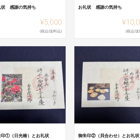
礼状 感謝の気持ち
お礼状 感謝の気持ち
¥5,000
¥10,
(税込/送料込)
(税込/送
朱印①（日光椿）とお礼状
御朱印②（貝合わせ）とお礼状