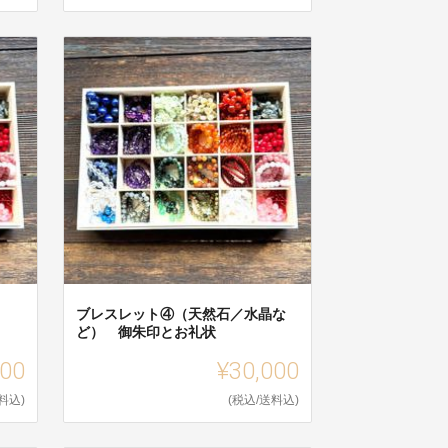
ブレスレット④（天然石／水晶な
ど） 御朱印とお礼状
000
¥30,000
料込)
(税込/送料込)