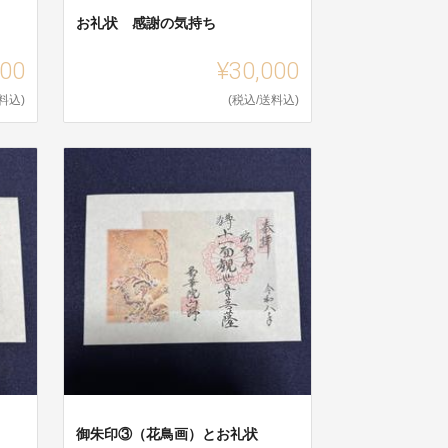
お礼状 感謝の気持ち
000
¥30,000
料込)
(税込/送料込)
御朱印③（花鳥画）とお礼状