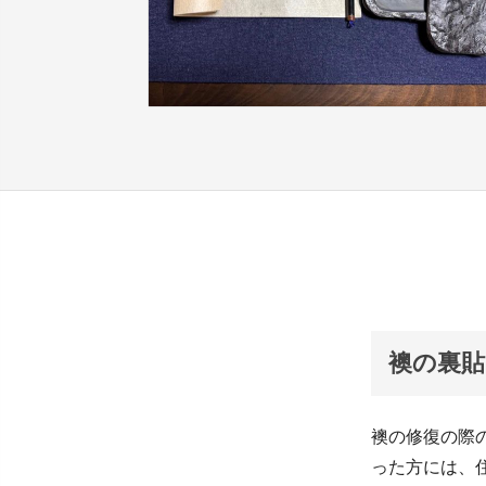
襖の裏貼
襖の修復の際
った方には、