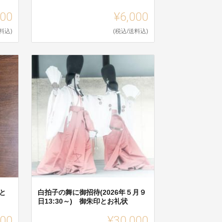
000
¥6,000
料込)
(税込/送料込)
と
白拍子の舞に御招待(2026年５月９
日13:30～) 御朱印とお礼状
000
¥30,000