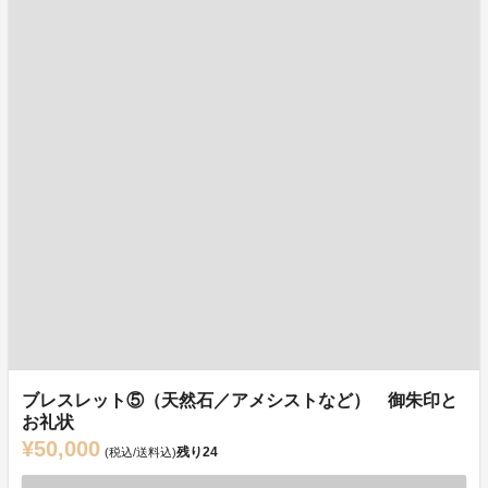
ブレスレット⑤（天然石／アメシストなど） 御朱印と
お礼状
¥50,000
残り
24
(税込/送料込)