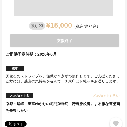
¥15,000
23
残り
(税込/送料込)
支援終了
ご提供予定時期：2026年6月
概要
天然石のストラップを、住職が１点ずつ製作します。ご支援くださっ
た方には、感謝の気持ちを込めて、御朱印とお礼状をお送りします。
プロジェクト名
プロジェクトを見る
arrow_forward
京都・嵯峨 皇室ゆかりの尼門跡寺院 狩野派絵師による雅な障壁画
を修復したい
favorite