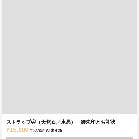
ストラップ④（天然石／水晶） 御朱印とお礼状
¥15,000
残り
25
(税込/送料込)