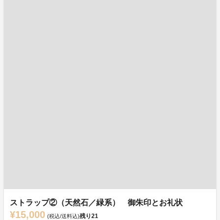
ストラップ②（天然石／緑系） 御朱印とお礼状
¥15,000
残り
21
(税込/送料込)