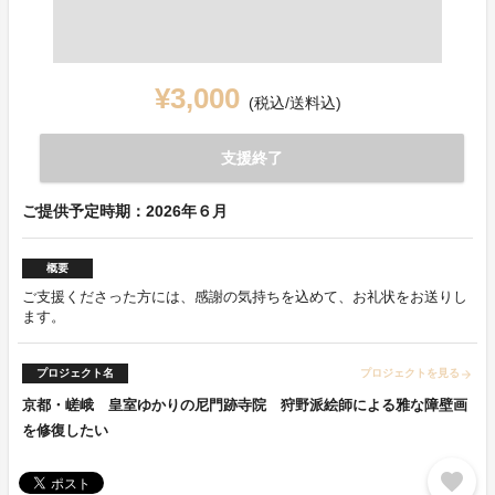
¥3,000
(税込/送料込)
支援終了
ご提供予定時期：2026年６月
概要
ご支援くださった方には、感謝の気持ちを込めて、お礼状をお送りし
ます。
プロジェクト名
プロジェクトを見る
arrow_forward
京都・嵯峨 皇室ゆかりの尼門跡寺院 狩野派絵師による雅な障壁画
を修復したい
favorite