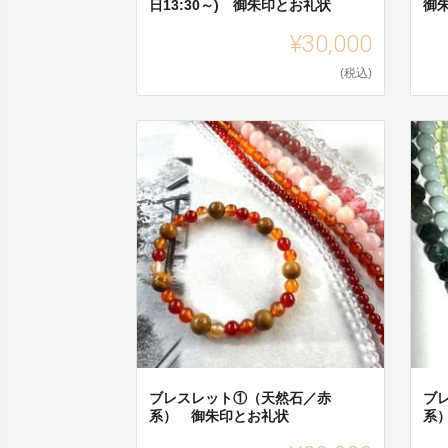
日13:30～) 御朱印とお礼状
御
¥30,000
(税込)
ブレスレット①（天然石／赤
ブ
系） 御朱印とお礼状
系