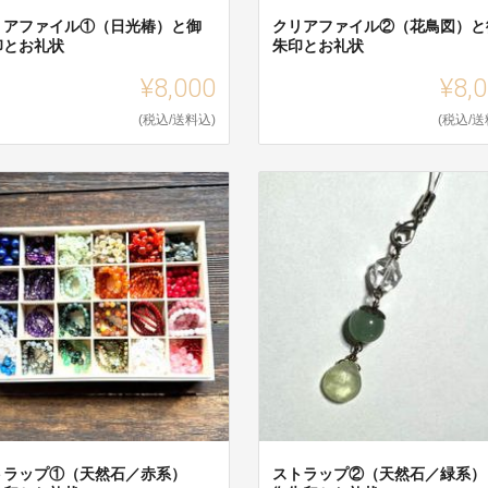
リアファイル①（日光椿）と御
クリアファイル②（花鳥図）と
印とお礼状
朱印とお礼状
¥8,000
¥8,
(税込/送料込)
(税込/送
トラップ①（天然石／赤系）
ストラップ②（天然石／緑系