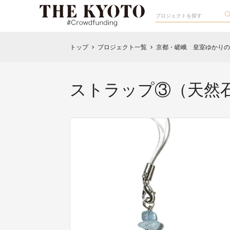
トップ
プロジェクト一覧
京都・嵯峨 皇室ゆかりの
chevron_right
chevron_right
ストラップ③（天然