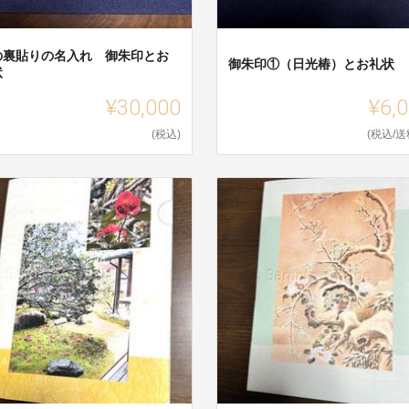
の裏貼りの名入れ 御朱印とお
御朱印①（日光椿）とお礼状
状
¥30,000
¥6,
(税込)
(税込/送