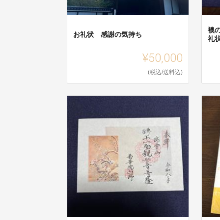
襖
お礼状 感謝の気持ち
礼
¥50,000
(税込/送料込)