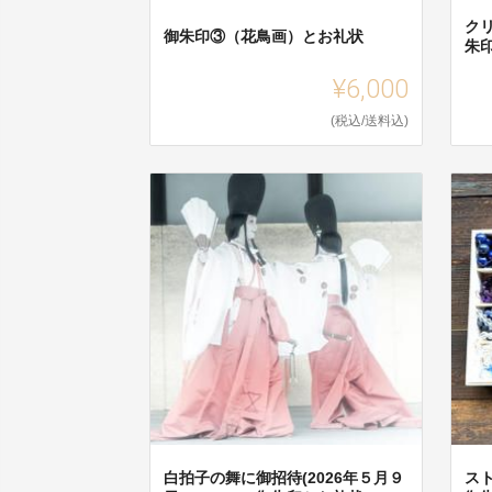
ク
御朱印③（花鳥画）とお礼状
朱
¥6,000
(税込/送料込)
白拍子の舞に御招待(2026年５月９
ス