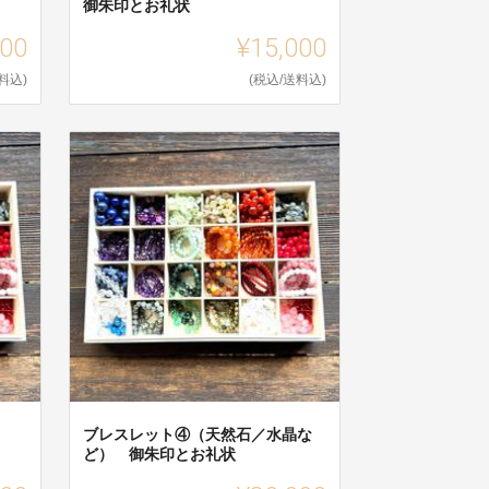
御朱印とお礼状
000
¥15,000
料込)
(税込/送料込)
ブレスレット④（天然石／水晶な
ど） 御朱印とお礼状