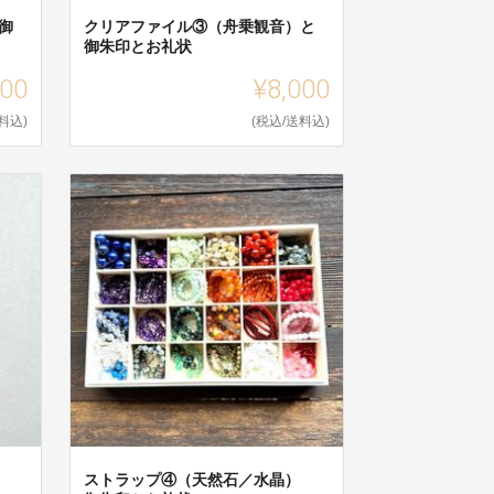
御
クリアファイル③（舟乗観音）と
御朱印とお礼状
000
¥8,000
料込)
(税込/送料込)
）
ストラップ④（天然石／水晶）