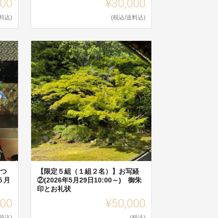
000
¥30,000
料込)
(税込/送料込)
まつ
【限定５組（１組２名）】お写経
５月
②(2026年5月29日10:00～) 御朱
印とお礼状
000
¥50,000
(税込)
(税込)