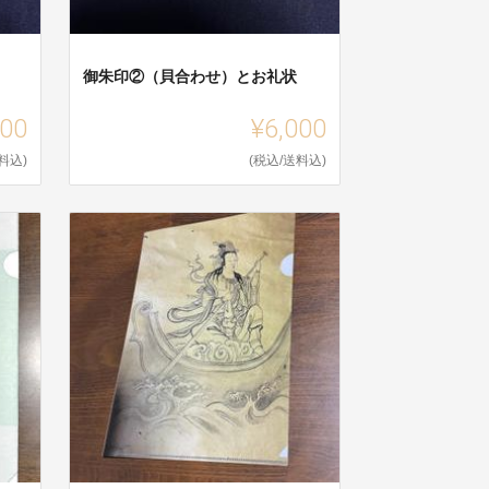
御朱印②（貝合わせ）とお礼状
000
¥6,000
料込)
(税込/送料込)