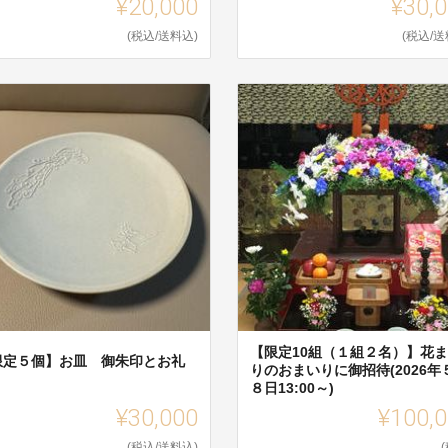
¥20,000
¥30,
(税込/送料込)
(税込/送
【限定10組（１組２名）】花
限定５個】お皿 御朱印とお礼
りのおまいりに御招待(2026年
８日13:00～)
¥30,000
¥100,
(税込/送料込)