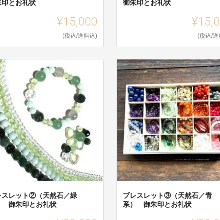
朱印とお礼状
御朱印とお礼状
¥15,000
¥15,
(税込/送料込)
(税込/送
レスレット②（天然石／緑
ブレスレット③（天然石／青
） 御朱印とお礼状
系） 御朱印とお礼状