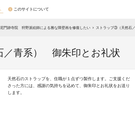
このサイトについて
尼門跡寺院 狩野派絵師による雅な障壁画を修復したい
ストラップ③（天然石
chevron_right
石／青系） 御朱印とお礼状
天然石のストラップを、住職が１点ずつ製作します。ご支援くだ
さった方には、感謝の気持ちを込めて、御朱印とお礼状をお送り
します。