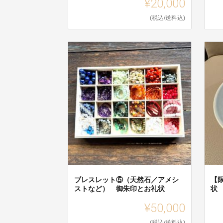
¥20,000
(税込/送料込)
ブレスレット⑤（天然石／アメシ
【
ストなど） 御朱印とお礼状
状
¥50,000
(税込/送料込)