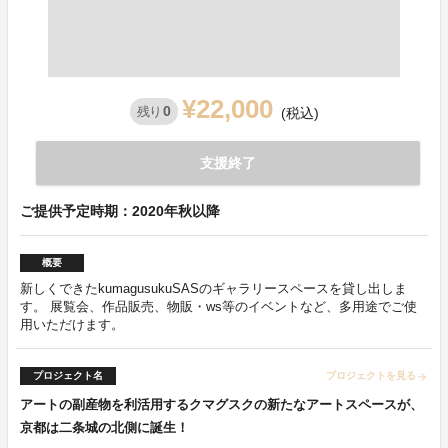
¥22,000
0
残り
(税込)
支援終了
ご提供予定時期：2020年秋以降
概要
新しくできたkumagusukuSASのギャラリースペースを貸し出しま
す。 展覧会、作品販売、物販・ws等のイベントなど、多用途でご使
用いただけます。
プロジェクト名
プロジェクトを見る
arrow_forward
アートの副産物を利活用するクマグスクの新たなアートスペースが、
京都は二条城の北側に誕生！