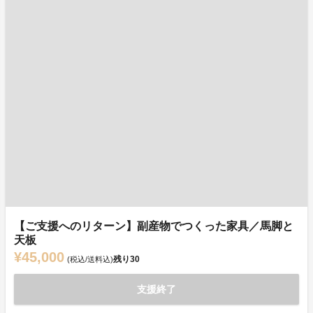
【ご支援へのリターン】副産物でつくった家具／馬脚と
天板
¥45,000
残り
30
(税込/送料込)
支援終了