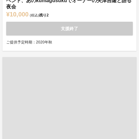
ベント、あのkumagusukuでオーナーの矢津吉隆と語る
夜会
¥10,000
残り
2
(税込)
支援終了
ご提供予定時期：2020年秋