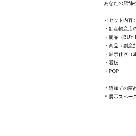
あなたの店舗
＜セット内容
・副産物産店
・商品（BUY 
・商品（副産加
・展示什器（
・看板
・POP
＊追加での商
＊展示スペー