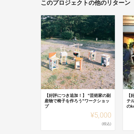
このプロジェクトの他のリターン
【好評につき追加！】 "芸術家の副
【
産物で椅子を作ろう"ワークショッ
テ
プ
のk
¥5,000
(税込)