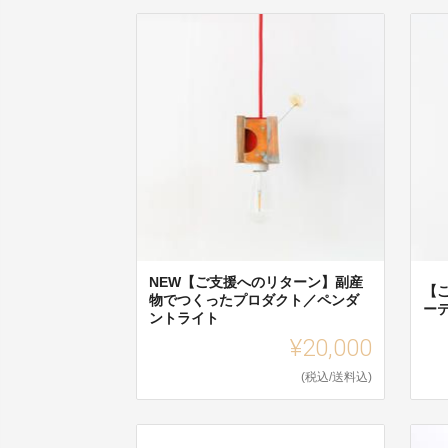
NEW【ご支援へのリターン】副産
【
物でつくったプロダクト／ペンダ
ー
ントライト
¥20,000
(税込/送料込)