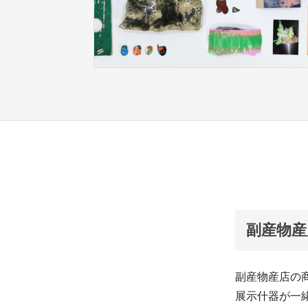
副産物産
副産物産店の商
展示什器が一