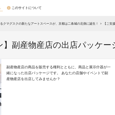
このサイトについて
るクマグスクの新たなアートスペースが、京都は二条城の北側に誕生！
【ご支
chevron_right
ン】副産物産店の出店パッケー
副産物産店の商品を販売する権利とともに、商品と展示什器が一
緒になった出店パッケージです。 あなたの店舗やイベントで副
産物産店を出店してみませんか？