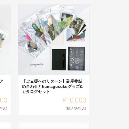
ア
【ご支援へのリターン】副産物詰
め合わせとkumagusukuグッズ&
カタログセット
000
¥10,000
料込)
(税込/送料込)