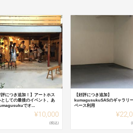
好評につき追加！】アートホス
【好評につき追加】
ルとしての最後のイベント、あ
kumagusukuSASのギャラリ
umagusukuでオ...
ペース利用
¥10,000
¥22,
(税込)