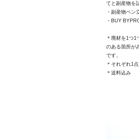
てと副産物を詰
・副産物ペン立
・BUY BYPR
＊廃材を1つ
のある箇所が
です。
＊それぞれ1
＊送料込み