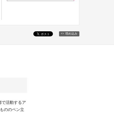
埋め込み
都で活動するア
点もののペン立