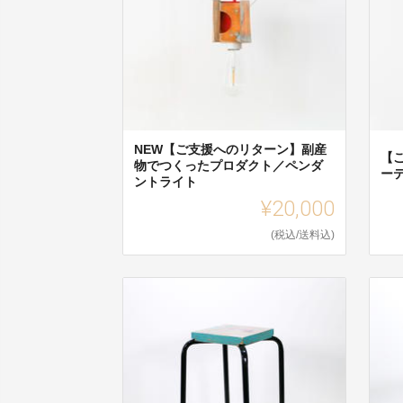
NEW【ご支援へのリターン】副産
【
物でつくったプロダクト／ペンダ
ー
ントライト
¥20,000
(税込/送料込)