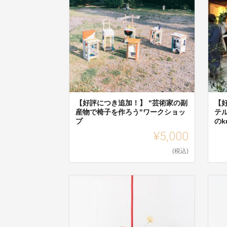
【好評につき追加！】 "芸術家の副
【
産物で椅子を作ろう"ワークショッ
テ
プ
のk
¥5,000
(税込)