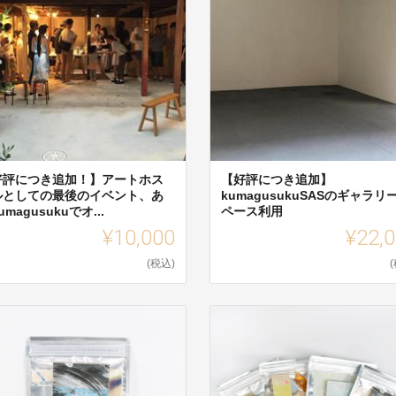
好評につき追加！】アートホス
【好評につき追加】
ルとしての最後のイベント、あ
kumagusukuSASのギャラリ
umagusukuでオ...
ペース利用
¥10,000
¥22,
(税込)