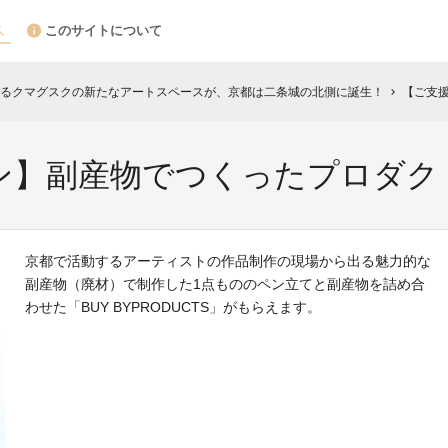
このサイトについて
るクマグスクの新たなアートスペースが、京都は二条城の北側に誕生！
【ご支
chevron_right
ン】副産物でつくったプロダク
京都で活動するアーティストの作品制作の現場から出る魅力的な
副産物（廃材）で制作した1点もののペン立てと副産物を詰め合
わせた「BUY BYPRODUCTS」がもらえます。