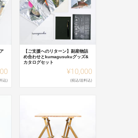
ア
【ご支援へのリターン】副産物詰
め合わせとkumagusukuグッズ&
カタログセット
000
¥10,000
料込)
(税込/送料込)