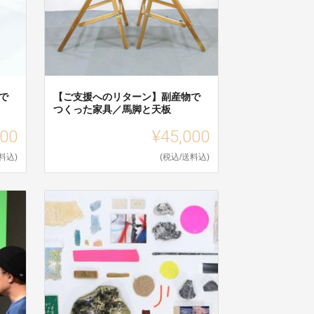
で
【ご支援へのリターン】副産物で
つくった家具／馬脚と天板
000
¥45,000
料込)
(税込/送料込)