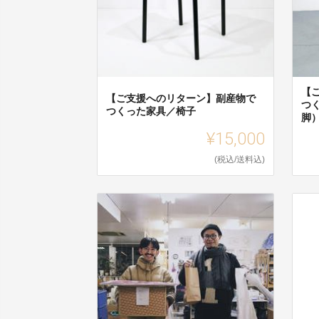
【
【ご支援へのリターン】副産物で
つ
つくった家具／椅子
脚
¥15,000
(税込/送料込)