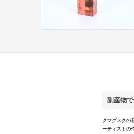
副産物
クマグスクの
ーティストの