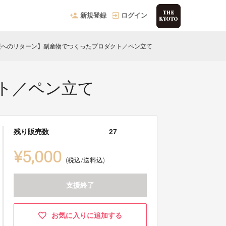
新規登録
ログイン
援へのリターン】副産物でつくったプロダクト／ペン立て
ト／ペン立て
残り販売数
27
¥5,000
(税込/送料込)
支援終了
お気に入りに追加する