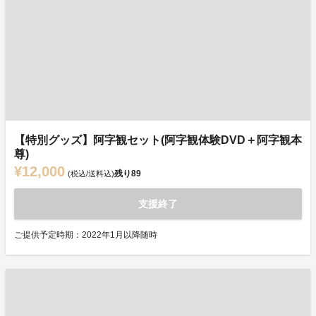
【特別グッズ】阿字観セット(阿字観体験DVD＋阿字観本
尊)
¥12,000
残り
89
(税込/送料込)
支援終了
ご提供予定時期：2022年1月以降随時