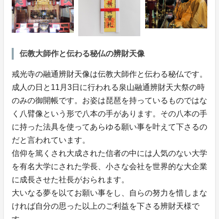
伝教大師作と伝わる秘仏の辨財天像
戒光寺の融通辨財天像は伝教大師作と伝わる秘仏です。
成人の日と11月3日に行われる泉山融通辨財天大祭の時
のみの御開帳です。お姿は琵琶を持っているものではな
く八臂像という形で八本の手があります。その八本の手
に持った法具を使ってあらゆる願い事を叶えて下さるの
だと言われています。
信仰を篤くされ大成された信者の中には人気のない大学
を有名大学にされた学長、小さな会社を世界的な大企業
に成長させた社長がおられます。
大いなる夢を以てお願い事をし、自らの努力を惜しまな
ければ自分の思った以上のご利益を下さる辨財天様で