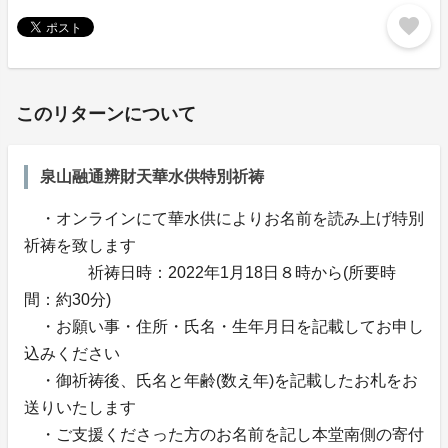
favorite
このリターンについて
泉山融通辨財天華水供特別祈祷
・オンラインにて華水供によりお名前を読み上げ特別
祈祷を致します
祈祷日時：2022年1月18日８時から(所要時
間：約30分)
・お願い事・住所・氏名・生年月日を記載してお申し
込みください
・御祈祷後、氏名と年齢(数え年)を記載したお札をお
送りいたします
・ご支援くださった方のお名前を記し本堂南側の寄付