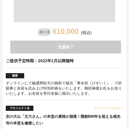
¥10,000
3
残り
(税込)
支援終了
ご提供予定時期：2022年1月以降随時
概要
オンラインにて融通辨財天の御前で秘法「華水供（けすいく）」で祈
願事と名前を読み上げ特別祈祷をいたします。御祈祷後お札をお送り
いたします。お名前を寄付名板に掲示いたします。
プロジェクト名
プロジェクトを見る
arrow_forward
京の大仏「丈六さん」の本堂の屋根が崩落！開創800年を迎える戒光
寺の本堂を修復したい