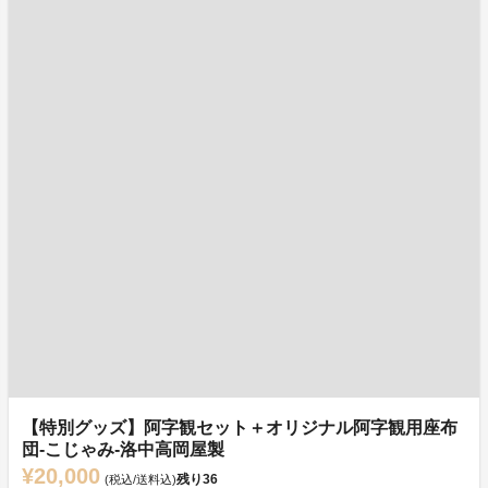
【特別グッズ】阿字観セット＋オリジナル阿字観用座布
団‐こじゃみ‐洛中高岡屋製
¥20,000
残り
36
(税込/送料込)